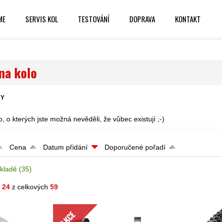
ME
SERVIS KOL
TESTOVÁNÍ
DOPRAVA
KONTAKT
na kolo
KY
o, o kterých jste možná nevěděli, že vůbec existují ;-)
Cena
Datum přidání
Doporučené pořadí
kladě
(35)
- 24
z celkových
59
AKCE