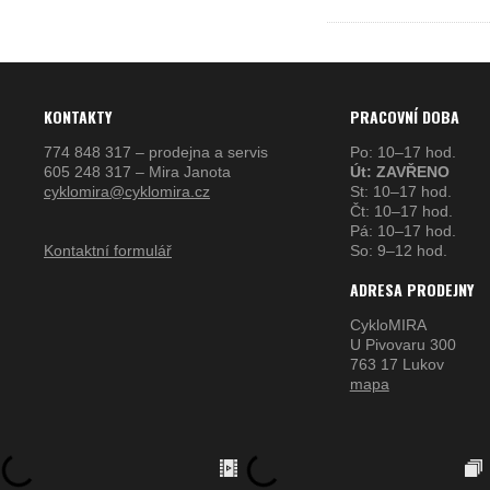
KONTAKTY
PRACOVNÍ DOBA
774 848 317 – prodejna a servis
Po: 10–17 hod.
605 248 317 – Mira Janota
Út: ZAVŘENO
cyklomira@cyklomira.cz
St: 10–17 hod.
Čt: 10–17 hod.
Pá: 10–17 hod.
Kontaktní formulář
So: 9–12 hod.
ADRESA PRODEJNY
CykloMIRA
U Pivovaru 300
763 17 Lukov
mapa