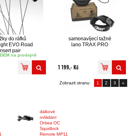
žky do ráfků
samonavíjecí tažné
ight EVO Road
lano TRAX PRO
insert pair
DEM na prodejně
1 199,- Kč
Zobrazit stranu:
1
2
3
»
dálkové
ovládání
Orbea OC
Squidlock
1
Remote MP11
7+7 mm