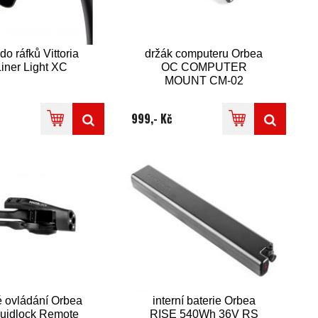
do ráfků Vittoria
držák computeru Orbea
Liner Light XC
OC COMPUTER
MOUNT CM-02
999,- Kč
é ovládání Orbea
interní baterie Orbea
uidlock Remote
RISE 540Wh 36V RS