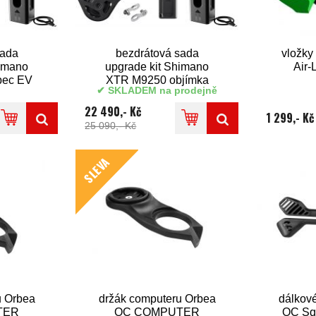
sada
bezdrátová sada
vložky 
himano
upgrade kit Shimano
Air-
pec EV
XTR M9250 objímka
SKLADEM na prodejně
22 490,- Kč
1 299,- Kč
25 090,- Kč
SLEVA
u Orbea
držák computeru Orbea
dálkov
TER
OC COMPUTER
OC Sq