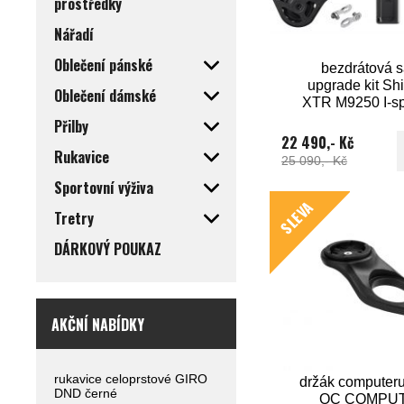
prostředky
Nářadí
Oblečení pánské
bezdrátová 
upgrade kit S
Oblečení dámské
XTR M9250 I-s
Přilby
22 490,- Kč
Rukavice
25 090,- Kč
Sportovní výživa
SLEVA
Tretry
DÁRKOVÝ POUKAZ
AKČNÍ NABÍDKY
rukavice celoprstové GIRO
držák computer
DND černé
OC COMPU