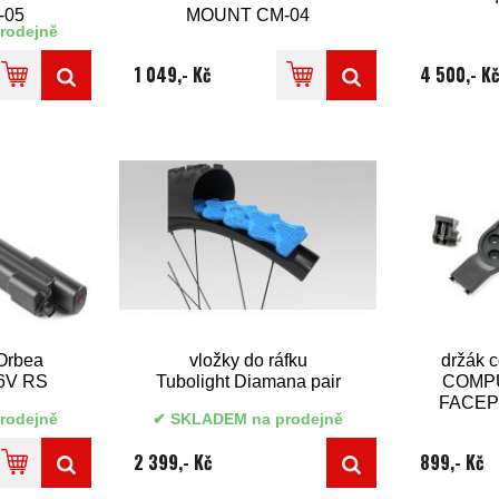
-05
MOUNT CM-04
rodejně
1 049,- Kč
4 500,- Kč
 Orbea
vložky do ráfku
držák 
6V RS
Tubolight Diamana pair
COMP
FACEP
rodejně
SKLADEM na prodejně
2 399,- Kč
899,- Kč