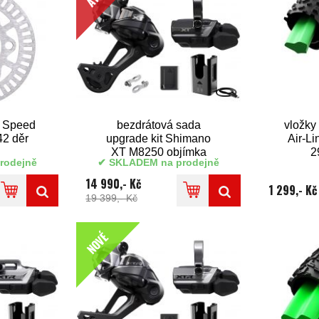
x Speed
bezdrátová sada
vložky 
42 děr
upgrade kit Shimano
Air-Li
XT M8250 objímka
2
rodejně
SKLADEM na prodejně
14 990,- Kč
1 299,- Kč
19 399,- Kč
NOVÉ