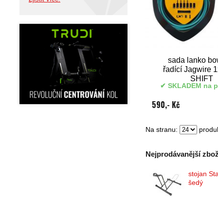
sada lanko b
řadící Jagwire
SHIFT
SKLADEM na p
590,- Kč
Na stranu:
produk
Nejprodávanější zboží
stojan St
šedý