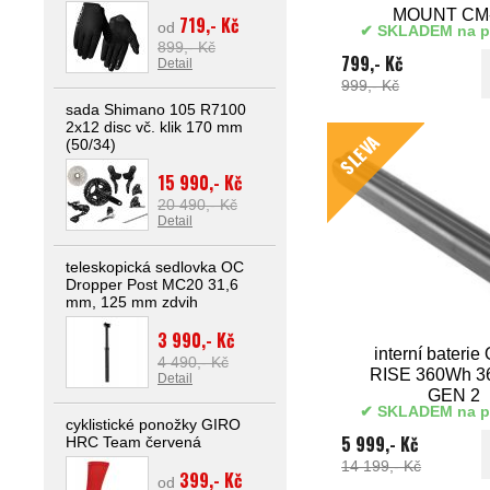
MOUNT CM
719,- Kč
od
SKLADEM na p
899,- Kč
799,- Kč
Detail
999,- Kč
sada Shimano 105 R7100
2x12 disc vč. klik 170 mm
SLEVA
(50/34)
15 990,- Kč
20 490,- Kč
Detail
teleskopická sedlovka OC
Dropper Post MC20 31,6
mm, 125 mm zdvih
3 990,- Kč
interní baterie
4 490,- Kč
RISE 360Wh 3
Detail
GEN 2
SKLADEM na p
cyklistické ponožky GIRO
5 999,- Kč
HRC Team červená
14 199,- Kč
399,- Kč
od