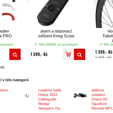
owden
alarm a stopovací
vlo
 1x PRO
zařízení Knog Scout
Tubol
rodejně
SKLADEM na prodejně
SKLA
1 399,- Kč
1 399,- Kč
1 499,- Kč
tů.
 v této kategorii
abilus
rozpěrka hadic
dálkové
Orbea X015
ovládání
Cableguide
Orbea OC
Wedge
Squidlock
Swingarm Oiz
Remote MP1
Carbon
5+5 mm