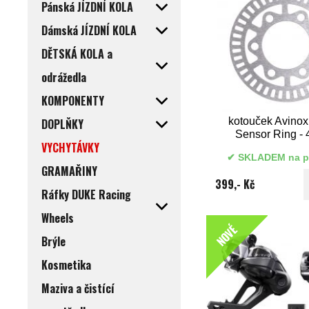
Pánská JÍZDNÍ KOLA
Dámská JÍZDNÍ KOLA
DĚTSKÁ KOLA a
odrážedla
KOMPONENTY
kotouček Avino
DOPLŇKY
Sensor Ring - 
VYCHYTÁVKY
SKLADEM na p
GRAMAŘINY
399,- Kč
Ráfky DUKE Racing
Wheels
NOVÉ
Brýle
Kosmetika
Maziva a čistící