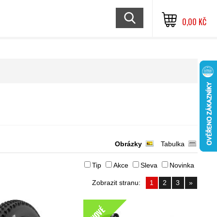
0,00 KČ
Obrázky
Tabulka
Tip
Akce
Sleva
Novinka
Zobrazit stranu:
1
2
3
»
NOVÉ