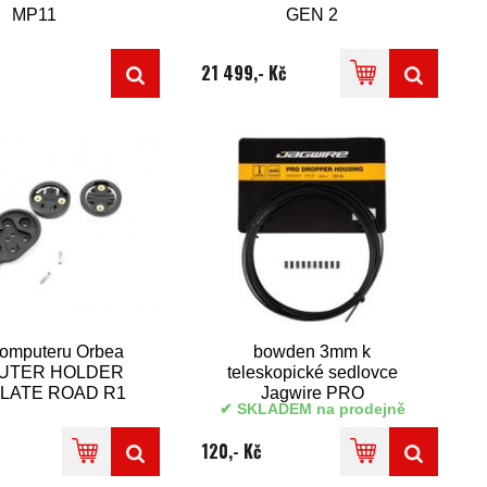
MP11
GEN 2
21 499,- Kč
computeru Orbea
bowden 3mm k
UTER HOLDER
teleskopické sedlovce
LATE ROAD R1
Jagwire PRO
SKLADEM na prodejně
CM-01
DROPPER HOUSING
120,- Kč