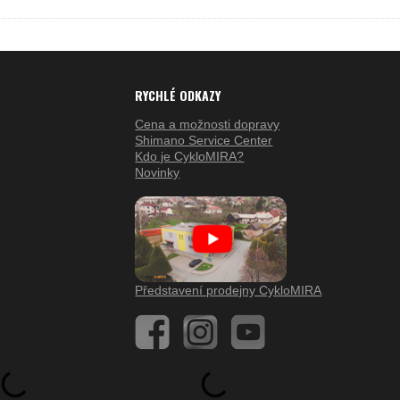
RYCHLÉ ODKAZY
Cena a možnosti dopravy
Shimano Service Center
Kdo je CykloMIRA?
Novinky
Představení prodejny CykloMIRA