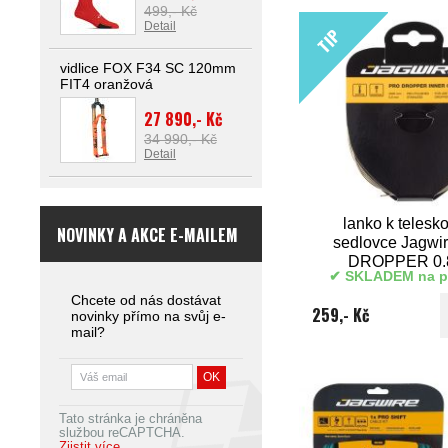
499,- Kč
Detail
TIP
vidlice FOX F34 SC 120mm
FIT4 oranžová
27 890,- Kč
34 990,- Kč
Detail
lanko k telesk
NOVINKY A AKCE E-MAILEM
sedlovce Jagwi
DROPPER 0
SKLADEM na p
Chcete od nás dostávat
259,- Kč
novinky přímo na svůj e-
mail?
Tato stránka je chráněna
službou reCAPTCHA.
Zjistit více.