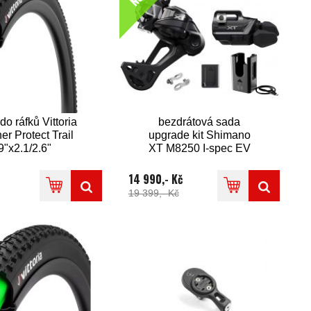
do ráfků Vittoria
bezdrátová sada
ner Protect Trail
upgrade kit Shimano
9"x2.1/2.6"
XT M8250 I-spec EV
14 990,- Kč
19 399,- Kč