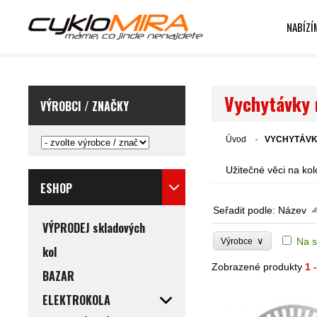
NABÍZÍ
Vychytávky 
VÝROBCI / ZNAČKY
Úvod
VYCHYTÁV
Užitečné věci na kol
ESHOP
Seřadit podle:
Název
VÝPRODEJ skladových
∨
Na s
Výrobce
kol
Zobrazené produkty
1 
BAZAR
ELEKTROKOLA