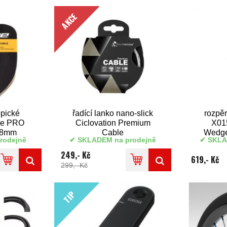
AKCE
opické
řadící lanko nano-slick
rozpě
re PRO
Ciclovation Premium
X01
.8mm
Cable
Wedge
rodejně
SKLADEM na prodejně
SKLA
249,- Kč
619,- Kč
299,- Kč
TIP