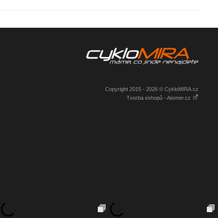
Copyright 2015 - 2026 © CykloMIRA.cz
Tvorba eshopů - Atomer.cz