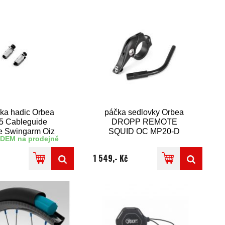
rka hadic Orbea
páčka sedlovky Orbea
5 Cableguide
DROPP REMOTE
 Swingarm Oiz
SQUID OC MP20-D
DEM na prodejně
Carbon
1 549,- Kč