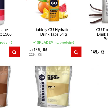
tane
tablety GU Hydration
GU Ro
ix 1560
Drink Tabs 54 g
Drink 
B
rodejně
SKLADEM na prodejně
189,- Kč
od
149,- Kč
229,- Kč