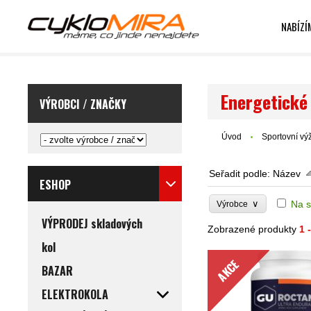
NABÍZÍ
Energetické
VÝROBCI / ZNAČKY
Úvod
Sportovní vý
Seřadit podle:
Název
ESHOP
∨
Na s
Výrobce
VÝPRODEJ skladových
Zobrazené produkty
1 
kol
AKCE
BAZAR
ELEKTROKOLA