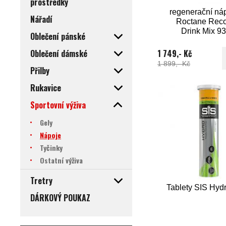
prostředky
regenerační ná
Nářadí
Roctane Reco
Drink Mix 93
Oblečení pánské
Chocolate Smo
Oblečení dámské
1 749,- Kč
1 899,- Kč
Přilby
Rukavice
Sportovní výživa
Gely
Nápoje
Tyčinky
Ostatní výživa
Tretry
Tablety SIS Hydr
DÁRKOVÝ POUKAZ