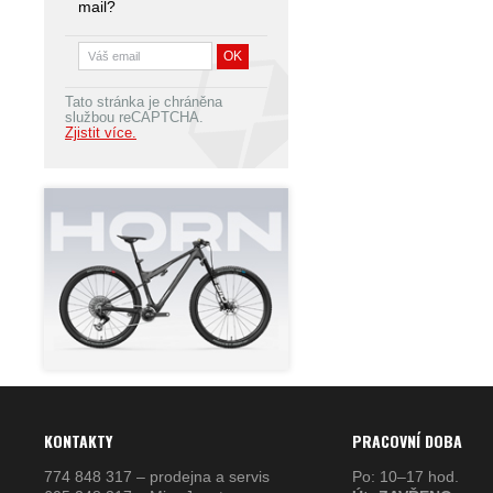
mail?
Tato stránka je chráněna
službou reCAPTCHA.
Zjistit více.
KONTAKTY
PRACOVNÍ DOBA
774 848 317 – prodejna a servis
Po: 10–17 hod.