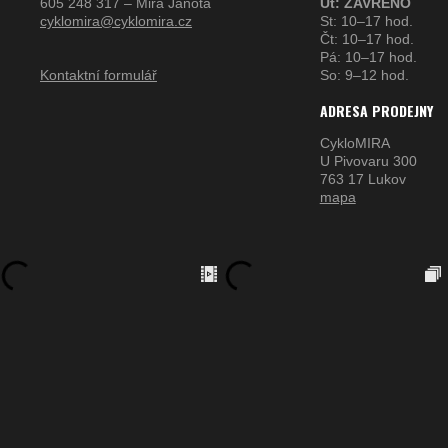
605 248 317 – Mira Janota
Út: ZAVŘENO
cyklomira@cyklomira.cz
St: 10–17 hod.
Čt: 10–17 hod.
Pá: 10–17 hod.
Kontaktní formulář
So: 9–12 hod.
ADRESA PRODEJNY
CykloMIRA
U Pivovaru 300
763 17 Lukov
mapa