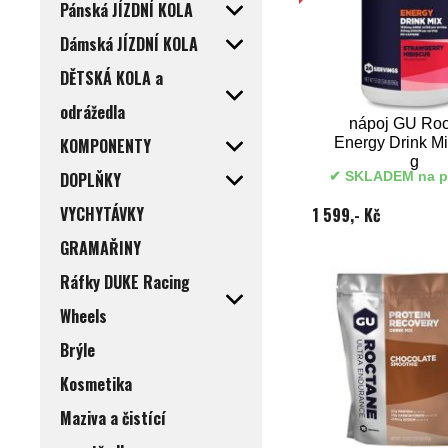
Pánská JÍZDNÍ KOLA
Dámská JÍZDNÍ KOLA
DĚTSKÁ KOLA a
odrážedla
nápoj GU Roc
KOMPONENTY
Energy Drink M
g
DOPLŇKY
SKLADEM na p
VYCHYTÁVKY
1 599,- Kč
GRAMAŘINY
Ráfky DUKE Racing
Wheels
Brýle
Kosmetika
Maziva a čistící