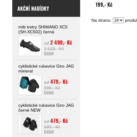
199,- Kč
AKČNÍ NABÍDKY
Na stranu:
produk
mtb tretry SHIMANO XC5
(SH-XC502) černá
2 490,- Kč
od
3 529,- Kč
Detail
cyklistické rukavice Giro JAG
mineral
479,- Kč
od
599,- Kč
Detail
cyklistické rukavice Giro JAG
černé NEW
479,- Kč
od
599,- Kč
Detail