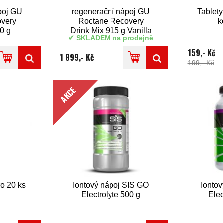
poj GU
regenerační nápoj GU
Tablet
very
Roctane Recovery
k
0 g
Drink Mix 915 g Vanilla
SKLADEM na prodejně
othie
Bean
159,- Kč
1 899,- Kč
199,- Kč
AKCE
o 20 ks
Iontový nápoj SIS GO
Ionto
Electrolyte 500 g
Elec