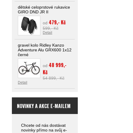
dětské celoprstové rukavice
GIRO DND JR II
479,- Kč
od
599,- Kč
Detail
gravel kolo Ridley Kanzo
Adventure Alu GRX600 1x12
černé
48 999,-
od
Kč
54 899,- Kč
Detail
NOVINKY A AKCE E-MAILEM
Chcete od nás dostávat
novinky přímo na svůj e-