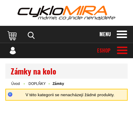
MENU
ESHOP
Zámky na kolo
Úvod
DOPLŇKY
Zámky
V této kategorii se nenacházejí žádné produkty.