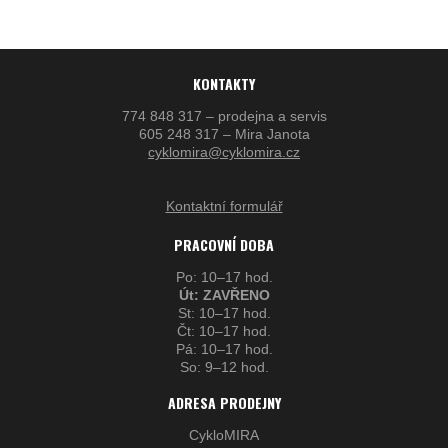
KONTAKTY
774 848 317 – prodejna a servis
605 248 317 – Mira Janota
cyklomira@cyklomira.cz
Kontaktní formulář
PRACOVNÍ DOBA
Po: 10–17 hod.
Út: ZAVŘENO
St: 10–17 hod.
Čt: 10–17 hod.
Pá: 10–17 hod.
So: 9–12 hod.
ADRESA PRODEJNY
CykloMIRA