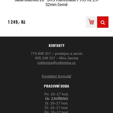
32mm černé
1 249,- Kč
KONTAKTY
774 848 317 – prodejna a servis
605 248 317 – Mira Janota
cyklomira@cyklomira.cz
Kontaktní formulář
PRACOVNÍ DOBA
Po: 10–17 hod.
Út: ZAVŘENO
St: 10–17 hod.
Čt: 10–17 hod.
Pá: 10–17 hod.