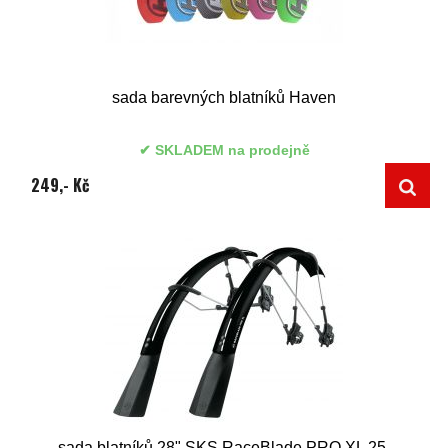
sada barevných blatníků Haven
SKLADEM na prodejně
249,- Kč
sada blatníků 28" SKS RaceBlade PRO XL 25-