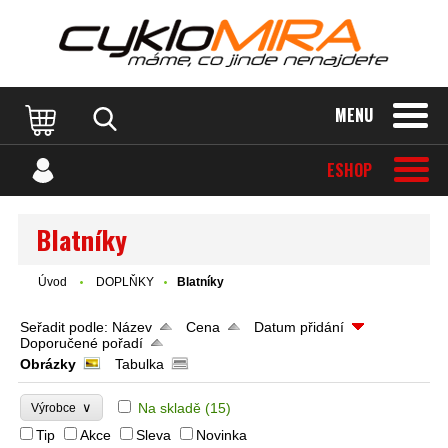
MENU
ESHOP
Blatníky
Úvod
DOPLŇKY
Blatníky
Seřadit podle:
Název
Cena
Datum přidání
Doporučené pořadí
Obrázky
Tabulka
∨
Na skladě
(15)
Výrobce
Tip
Akce
Sleva
Novinka