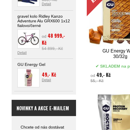
Detail
gravel kolo Ridley Kanzo
Adventure Alu GRX600 1x12
fialovo/černé
48 999,-
od
Kč
54 899,- Kč
GU Energy W
Detail
30/32g
GU Energy Gel
SKLADEM na p
49,- Kč
49,- Kč
od
Detail
55,- Kč
NOVINKY A AKCE E-MAILEM
Chcete od nás dostávat