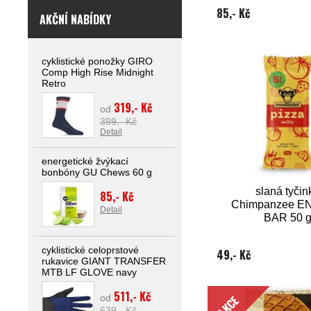
85,- Kč
AKČNÍ NABÍDKY
cyklistické ponožky GIRO
Comp High Rise Midnight
Retro
319,- Kč
od
399,- Kč
Detail
energetické žvýkací
bonbóny GU Chews 60 g
slaná tyčin
85,- Kč
Chimpanzee 
Detail
BAR 50 
cyklistické celoprstové
49,- Kč
rukavice GIANT TRANSFER
MTB LF GLOVE navy
511,- Kč
AKCE
od
639,- Kč