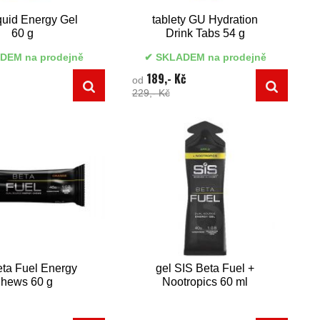
uid Energy Gel
tablety GU Hydration
60 g
Drink Tabs 54 g
DEM na prodejně
SKLADEM na prodejně
189,- Kč
od
229,- Kč
eta Fuel Energy
gel SIS Beta Fuel +
hews 60 g
Nootropics 60 ml