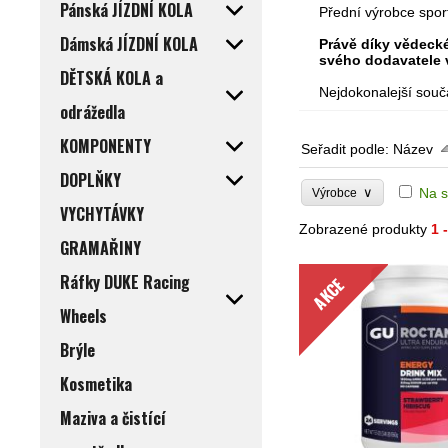
Pánská JÍZDNÍ KOLA
Přední výrobce sporto
Dámská JÍZDNÍ KOLA
Právě díky vědecké
svého dodavatele v
DĚTSKÁ KOLA a
Nejdokonalejší souč
odrážedla
KOMPONENTY
Seřadit podle:
Název
DOPLŇKY
∨
Na s
Výrobce
VYCHYTÁVKY
Zobrazené produkty
1 
GRAMAŘINY
Ráfky DUKE Racing
AKCE
Wheels
Brýle
Kosmetika
Maziva a čistící