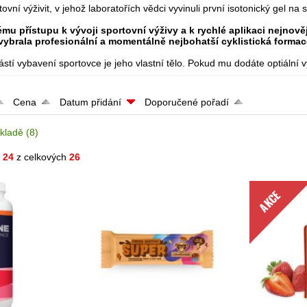
vní výživit, v jehož laboratořích vědci vyvinuli první isotonický gel na 
mu přístupu k vývoji sportovní výživy a k rychlé aplikaci nejnově
ybrala profesionální a momentálně nejbohatší cyklistická forma
ástí vybavení sportovce je jeho vlastní tělo. Pokud mu dodáte optiáln
Cena
Datum přidání
Doporučené pořadí
kladě
(8)
- 24
z celkových
26
AKCE