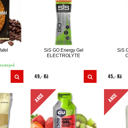
afel
SiS GO Energy Gel
SiS 
ELECTROLYTE
rodejně
49,- Kč
45,- Kč
AKCE
AKCE