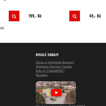
199,- Kč
45,- Kč
tů.
RYCHLÉ ODKAZY
Cena a možnosti dopravy
Shimano Service Center
Kdo je CykloMIRA?
Novinky