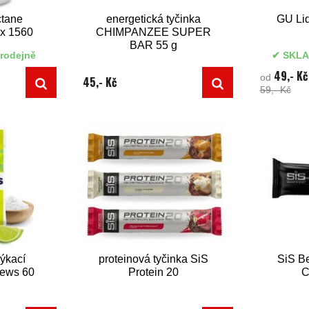
tane
energetická tyčinka
GU Liq
ix 1560
CHIMPANZEE SUPER
BAR 55 g
rodejně
SKLA
49,- Kč
od
45,- Kč
59,- Kč
ýkací
proteinová tyčinka SiS
SiS B
ews 60
Protein 20
C