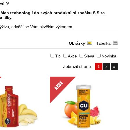
světě!
jších technologií do svých produktů si značku SIS za
ce Sky.
í výživu, odvěčí se Vám skvělým výkonem.
Obrázky
Tabulka
Tip
Akce
Sleva
Novinka
Zobrazit stranu:
1
2
»
AKCE