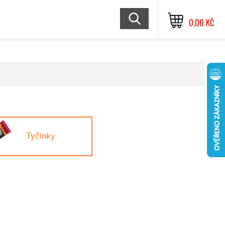
0,00 KČ
Tyčinky