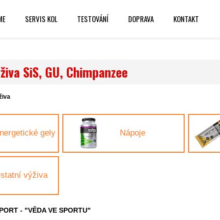
ME
SERVIS KOL
TESTOVÁNÍ
DOPRAVA
KONTAKT
živa SiS, GU, Chimpanzee
živa
nergetické gely
Nápoje
statní výživa
 SPORT - "VĚDA VE SPORTU"