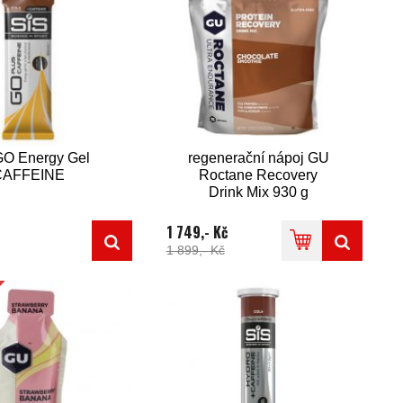
GO Energy Gel
regenerační nápoj GU
CAFFEINE
Roctane Recovery
Drink Mix 930 g
Chocolate Smoothie
1 749,- Kč
1 899,- Kč