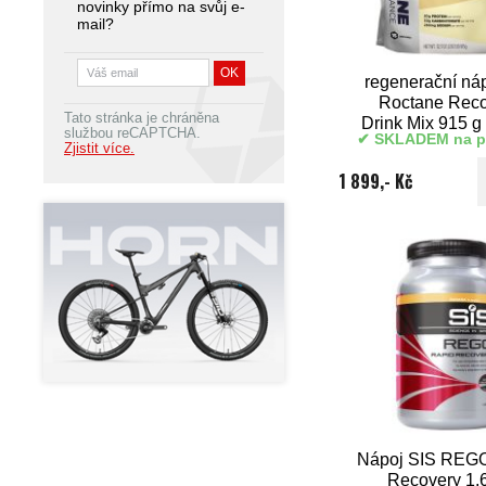
novinky přímo na svůj e-
mail?
regenerační ná
Roctane Reco
Tato stránka je chráněna
Drink Mix 915 g 
službou reCAPTCHA.
SKLADEM na p
Bean
Zjistit více.
1 899,- Kč
Nápoj SIS REG
Recovery 1,