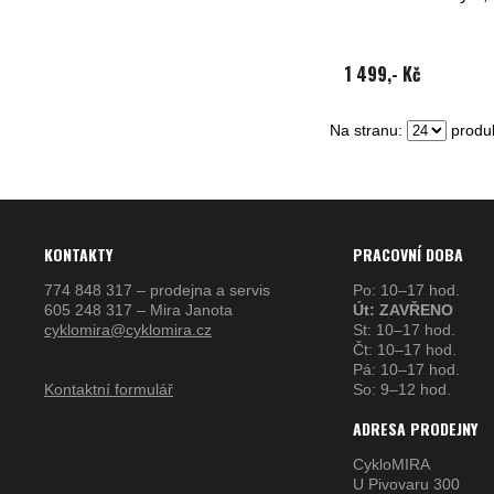
1 499,- Kč
Na stranu:
produk
KONTAKTY
PRACOVNÍ DOBA
774 848 317 – prodejna a servis
Po: 10–17 hod.
605 248 317 – Mira Janota
Út: ZAVŘENO
cyklomira@cyklomira.cz
St: 10–17 hod.
Čt: 10–17 hod.
Pá: 10–17 hod.
Kontaktní formulář
So: 9–12 hod.
ADRESA PRODEJNY
CykloMIRA
U Pivovaru 300