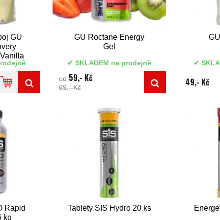
poj GU
GU Roctane Energy
GU
very
Gel
Vanilla
rodejně
SKLADEM na prodejně
SKLA
59,- Kč
od
49,- Kč
69,- Kč
O Rapid
Tablety SIS Hydro 20 ks
Energet
6 kg