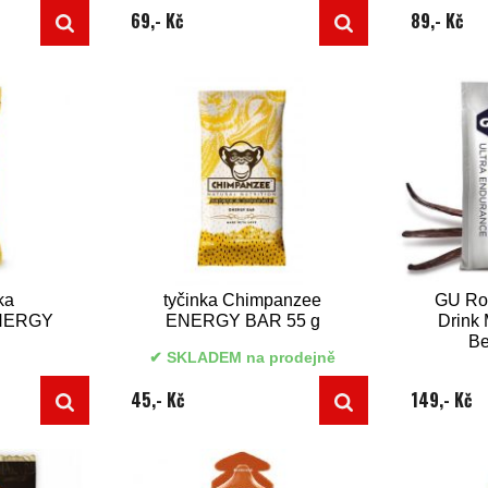
69,- Kč
89,- Kč
ka
tyčinka Chimpanzee
GU Ro
ENERGY
ENERGY BAR 55 g
Drink 
g
B
SKLADEM na prodejně
45,- Kč
149,- Kč