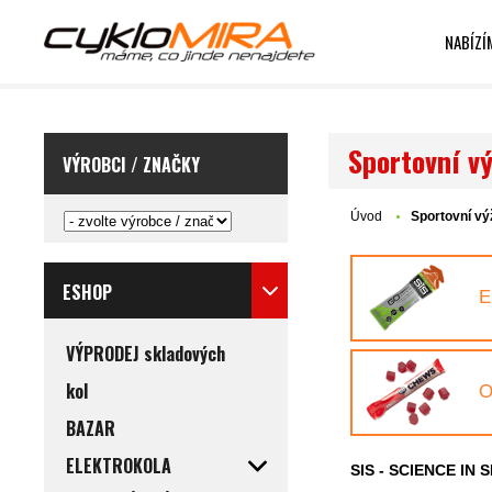
NABÍZÍ
Sportovní vý
VÝROBCI / ZNAČKY
Úvod
Sportovní vý
ESHOP
E
VÝPRODEJ skladových
kol
O
BAZAR
ELEKTROKOLA
SIS - SCIENCE IN