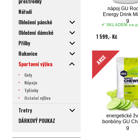
prostředky
nápoj GU Roc
Nářadí
Energy Drink M
g
Oblečení pánské
SKLADEM na p
Oblečení dámské
1 599,- Kč
Přilby
Rukavice
AKCE
Sportovní výživa
Gely
Nápoje
Tyčinky
Ostatní výživa
Tretry
energetické žv
DÁRKOVÝ POUKAZ
bonbóny GU Ch
g