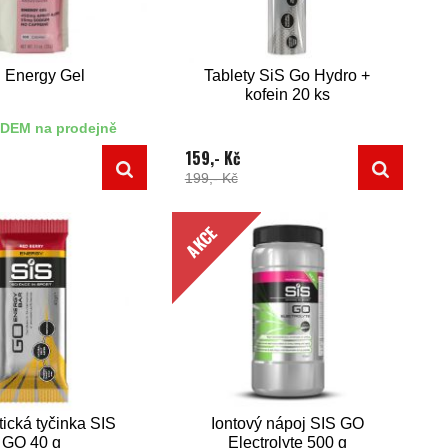
 Energy Gel
Tablety SiS Go Hydro +
kofein 20 ks
DEM na prodejně
159,- Kč
199,- Kč
AKCE
ická tyčinka SIS
Iontový nápoj SIS GO
GO 40 g
Electrolyte 500 g