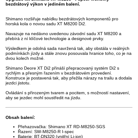
bezdrátový výkon v jediném balení.
Shimano rozšiřuje nabídku bezdrátových komponentů pro
horská kola o novou sadu XT M8200 Di2.
Navazuje na nedávno uvedenou závodní sadu XT M8200 a
přebírá z ní klíčové technologie a designové prvky.
Výsledkem je odolná sada navržená tak, aby obstála v reálných
podmínkách jízdy a stále znovu posouvala hranice toho, co je na
dvou kolech možné.
Shimano Deore XT Di2 přináší přepracovaný systém Di2 s
rychlým a přesným řazením v bezdrátovém provedení.
Konstruce je postavená tak, aby přežila nárazy na trailu a dodala
jezdci jistotu.
Ovládání s přirozeným tvarem a pocitem, s možností nastavení,
aby se jezdec mohl soustředit na jízdu.
Obsah balení:
Přehazovačka
: Shimano XT RD-M8250-SGS
Řazení
: SW-M8250-R I-spec
Baterie
: BT-DN320 (vnitřní Li-ion)