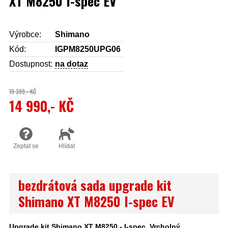
XT M8250 I-spec EV
Výrobce:
Shimano
Kód:
IGPM8250UPG06
Dostupnost:
na dotaz
19 399,- KČ
14 990,- KČ
Zeptat se
Hlídat
bezdrátová sada upgrade kit
Shimano XT M8250 I-spec EV
Upgrade kit Shimano XT M8250 - I-spec. Vrcholný