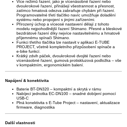
Více režimů řazení, jako je vícenásobné řazení nebo
dvoukrokové řazení, přinášejí všestrannost a přesnost,
zatímco hmatová odezva zabraňuje chybám při řazení.
Programovatelné třetí tlačítko navíc umožňuje doladění
systému nebo propojení s jinými zařízeními.
Přirozený úchop a víceosé nastavení dělají z tohoto
modelu nejpohodlnější řazení Shimano. Přesné a bleskové
bezdrátové řazení díky nejvíce nastavitelnému a hmatově
příjemnému spínači Shimano.
Funkci třetího tlačítka lze nastavit v aplikaci E‑TUBE
PROJECT, včetně kompletního přizpůsobení spínače a
e‑bike funkcí.
Krátký zdvih páček, dvoukrokové dvojité řazení nebo
vícenásobné řazení, gumová protiskluzová podložka – vše
v kompaktním, ergonomickém balení.
Napájení & konektivita
Baterie BT-DN320
– kompaktní a skrytá v rámu
Nabíjecí jednotka EC-DN100
– snadné dobíjení pomocí
USB-C
Plná konektivita s E-Tube Project
– nastavení, aktualizace
firmware, diagnostika
Další vlastnosti