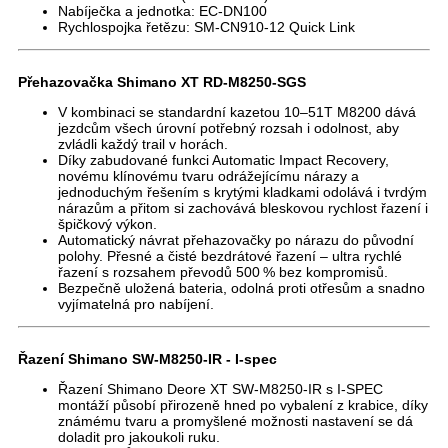
Nabíječka a jednotka
: EC-DN100
Rychlospojka řetězu
: SM-CN910-12 Quick Link
Přehazovačka Shimano XT RD-M8250-SGS
V kombinaci se standardní kazetou 10–51T M8200 dává
jezdcům všech úrovní potřebný rozsah i odolnost, aby
zvládli každý trail v horách.
Díky zabudované funkci Automatic Impact Recovery,
novému klínovému tvaru odrážejícímu nárazy a
jednoduchým řešením s krytými kladkami odolává i tvrdým
nárazům a přitom si zachovává bleskovou rychlost řazení i
špičkový výkon.
Automatický návrat přehazovačky po nárazu do původní
polohy. Přesné a čisté bezdrátové řazení – ultra rychlé
řazení s rozsahem převodů 500 % bez kompromisů.
Bezpečně uložená bateria, odolná proti otřesům a snadno
vyjímatelná pro nabíjení.
Řazení Shimano SW-M8250-IR - I-spec
Řazení Shimano Deore XT SW-M8250-IR s I-SPEC
montáží působí přirozeně hned po vybalení z krabice, díky
známému tvaru a promyšlené možnosti nastavení se dá
doladit pro jakoukoli ruku.