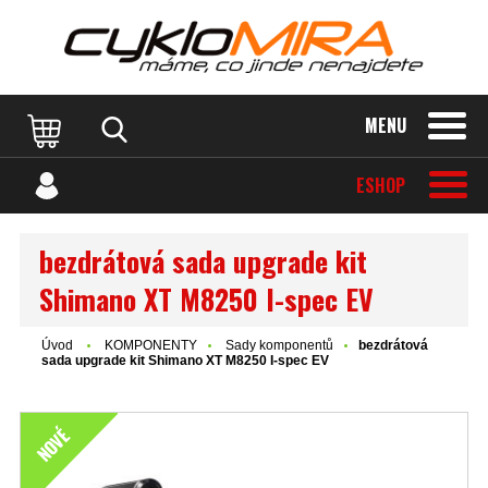
MENU
ESHOP
bezdrátová sada upgrade kit
Shimano XT M8250 I-spec EV
Úvod
KOMPONENTY
Sady komponentů
bezdrátová
sada upgrade kit Shimano XT M8250 I-spec EV
NOVÉ