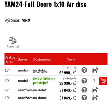
YAM24-Full Deore 1x10 Air disc
Výrobce:
MRX
Porovnat
Velikost
Barva
Dostupnost
Cena
rámu
97 849,- Kč
17"
modrá
na dotaz
92 990,- KČ
97 849,- Kč
SKLADEM na
19"
modrá
92 990,- KČ
prodejně
97 849,- KČ
17"
oranžová
na dotaz
97 849,- KČ
19"
oranžová
na dotaz