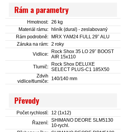
Rám a parametry
Hmotnost:
26 kg
Materiál rámu:
hliník (dural) - zeslabovaný
Rám podrobně:
MRX YAM24 FULL 29" ALU
Záruka na rám:
2 roky
Rock Shox 35 LO 29" BOOST
Vidlice:
AIR 15x110
Rock Shox DELUXE
Tlumič:
SELECT PLUS-C1 185X50
Zdvih
140/140 mm
vidlice/tlumiče:
Převody
Počet rychlostí:
12 (1x12)
SHIMANO DEORE SLM5130
Řazení:
10-rychl.