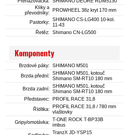
Přehazovačka:
SHIMANO DEORE RDM5130
Kliky a
PROWHEEL 38z kryt 170 mm
převodníky:
SHIMANO CS-LG400 10-kol.
Pastorky:
11-43
Řetěz:
Shimano CN-LG500
Komponenty
Brzdové páky:
SHIMANO M501
SHIMANO M501, kotouč
Brzda přední:
Shimano SM-RT10 180 mm
SHIMANO M501, kotouč
Brzda zadní:
Shimano SM-RT10 180 mm
Představec:
PROFIL RACE 31,8
PROFIL RACE 31,8 / 780 mm
Řídítka:
vlaštovky
T-ONE ROCK T-BP33B
Gripy/omotávka:
imbus
TranzX JD-YSP15