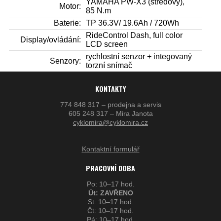
YAMAHA PW-X3 (středový),
Motor:
85 N.m
Baterie:
TP 36.3V/ 19.6Ah / 720Wh
RideControl Dash, full color
Display/ovládání:
LCD screen
rychlostní senzor + integovaný
Senzory:
torzní snímač
KONTAKTY
774 848 317 – prodejna a servis
605 248 317 – Mira Janota
cyklomira@cyklomira.cz
Kontaktní formulář
PRACOVNÍ DOBA
Po: 10–17 hod.
Út: ZAVŘENO
St: 10–17 hod.
Čt: 10–17 hod.
Pá: 10–17 hod.