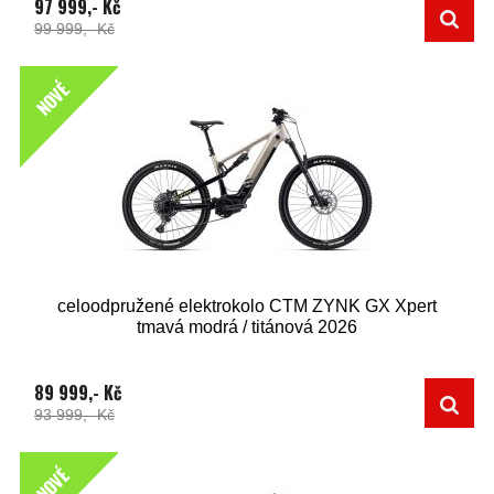
97 999,- Kč
99 999,- Kč
NOVÉ
celoodpružené elektrokolo CTM ZYNK GX Xpert
tmavá modrá / titánová 2026
89 999,- Kč
93 999,- Kč
NOVÉ