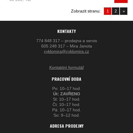
Zobrazit stranu:
1
2
»
KONTAKTY
774 848 317 – prodejna a servis
605 248 317 – Mira Janota
cyklomira@cyklomira.cz
Kontaktní formulář
PRACOVNÍ DOBA
Po: 10–17 hod.
Út: ZAVŘENO
St: 10–17 hod.
Čt: 10–17 hod.
Pá: 10–17 hod.
So: 9–12 hod.
ADRESA PRODEJNY