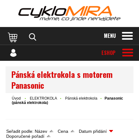
MENU
ESHOP
Pánská elektrokola s motorem
Panasonic
Úvod
ELEKTROKOLA
Pánská elektrokola
Panasonic
(pánská elektrokola)
Seřadit podle:
Název
Cena
Datum přidání
Doporučené pořadí