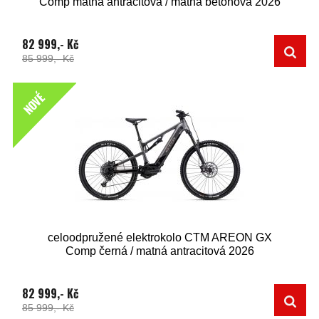
Comp matná antracitová / matná betonová 2026
82 999,- Kč
85 999,- Kč
NOVÉ
celoodpružené elektrokolo CTM AREON GX
Comp černá / matná antracitová 2026
82 999,- Kč
85 999,- Kč