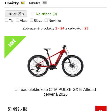
Obrázky
Tabulka
∨
Na skladě
(0)
Filtr zboží
Tip
Akce
Sleva
Novinka
Zobrazené produkty
1 - 24
z celkových
29
NOVÉ
allroad elektrokolo CTM PULZE GX E-Allroad
červená 2026
51 499,- Kč