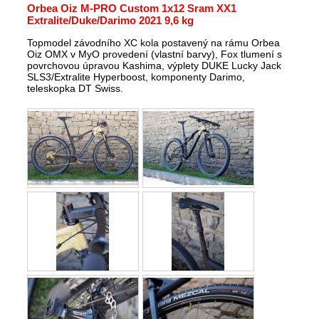
Orbea Oiz M-PRO Custom 1x12 Sram XX1
Extralite/Duke/Darimo 2021 9,6 kg
Topmodel závodního XC kola postavený na rámu Orbea
Oiz OMX v MyO provedení (vlastní barvy), Fox tlumení s
povrchovou úpravou Kashima, výplety DUKE Lucky Jack
SLS3/Extralite Hyperboost, komponenty Darimo,
teleskopka DT Swiss.