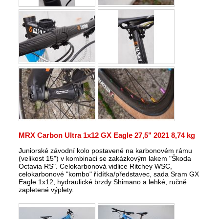
MRX Carbon Ultra 1x12 GX Eagle 27,5" 2021 8,74 kg
Juniorské závodní kolo postavené na karbonovém rámu
(velikost 15") v kombinaci se zakázkovým lakem "Škoda
Octavia RS". Celokarbonová vidlice Ritchey WSC,
celokarbonové "kombo" řídítka/představec, sada Sram GX
Eagle 1x12, hydraulické brzdy Shimano a lehké, ručně
zapletené výplety.