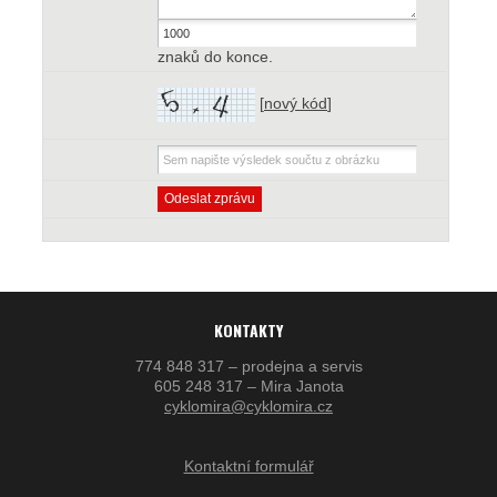
znaků do konce.
[
nový kód
]
KONTAKTY
774 848 317 – prodejna a servis
605 248 317 – Mira Janota
cyklomira@cyklomira.cz
Kontaktní formulář