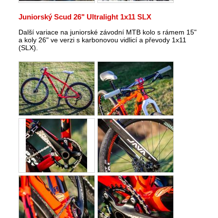
Juniorský Scud 26" Ultralight 1x11 SLX
Další variace na juniorské závodní MTB kolo s rámem 15"
a koly 26" ve verzi s karbonovou vidlicí a převody 1x11
(SLX).