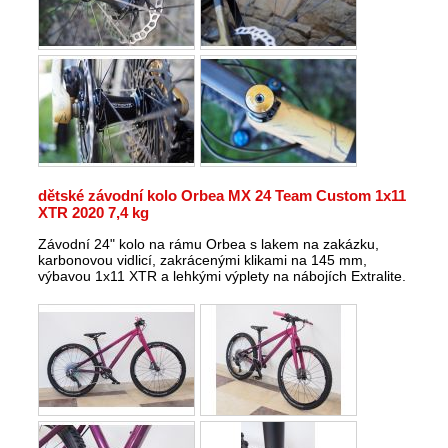
dětské závodní kolo Orbea MX 24 Team Custom 1x11
XTR 2020 7,4 kg
Závodní 24" kolo na rámu Orbea s lakem na zakázku,
karbonovou vidlicí, zakrácenými klikami na 145 mm,
výbavou 1x11 XTR a lehkými výplety na nábojích Extralite.