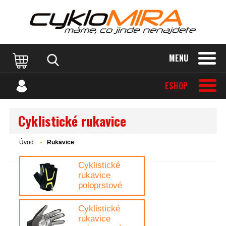
MENU
ESHOP
Cyklistické rukavice
Úvod
Rukavice
Cyklistické
rukavice
poloprstové
Cyklistické
rukavice