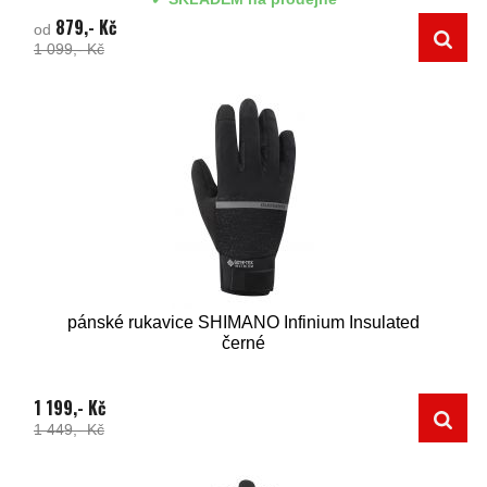
879,- Kč
od
1 099,- Kč
pánské rukavice SHIMANO Infinium Insulated
černé
1 199,- Kč
1 449,- Kč