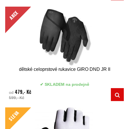
AKCE
dětské celoprstové rukavice GIRO DND JR II
SKLADEM na prodejně
479,- Kč
od
599,- Kč
SLEVA