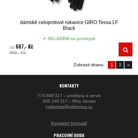
dámské celoprstové rukavice GIRO Tessa LF
Black
SKLADEM na prodejně
687,- Kč
od
859,- Kč
Zobrazit stranu:
1
2
»
KONTAKTY
774 848 317 – prodejna a servis
605 248 317 – Mira Janota
cyklomira@cyklomira.cz
Kontaktní formulář
PRACOVNÍ DOBA