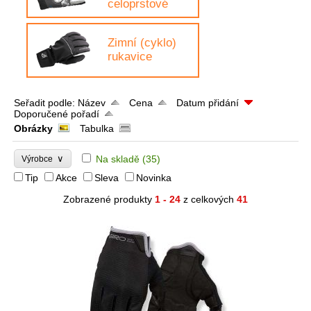
celoprstové
Zimní (cyklo)
rukavice
Seřadit podle:
Název
Cena
Datum přidání
Doporučené pořadí
Obrázky
Tabulka
∨
Na skladě
(35)
Výrobce
Tip
Akce
Sleva
Novinka
Zobrazené produkty
1 - 24
z celkových
41