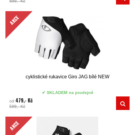
899,- Kč
AKCE
cyklistické rukavice Giro JAG bílé NEW
SKLADEM na prodejně
479,- Kč
od
599,- Kč
AKCE