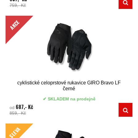
759,- Kč
AKCE
cyklistické celoprstové rukavice GIRO Bravo LF
černé
SKLADEM na prodejně
687,- Kč
od
859,- Kč
SLEVA