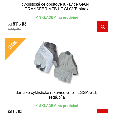
cyklistické celoprstové rukavice GIANT
TRANSFER MTB LF GLOVE black
SKLADEM na prodejně
511,- Kč
od
639,- Kč
SLEVA
dámské cyklistické rukavice Giro TESSA GEL
šedá/bílá
SKLADEM na prodejně
607,- Kč