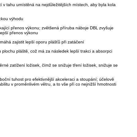
v tahu umístěná na nejdůležitějších místech, aby byla kola
ickou výhodu
ikající přenos výkonu; zvětšená příruba náboje DBL zvyšuje
 lepší přenos výkonu
áhá zajistit lepší oporu plášťů při zatáčení
ou plochu pláště, což má za následek lepší trakci a absorpci
é zatížení ložisek, čímž se snižuje tření ložisek, snižuje se
oční tuhost pro efektivnější akceleraci a stoupání; účelově
bilitu v proměnlivém větru, a to vše při co nejnižší hmotnosti