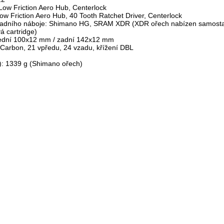
Low Friction Aero Hub, Centerlock
ow Friction Aero Hub, 40 Tooth Ratchet Driver, Centerlock
a zadního náboje: Shimano HG, SRAM XDR (XDR ořech nabízen samost
vá cartridge)
řední 100x12 mm / zadní 142x12 mm
 Carbon, 21 vpředu, 24 vzadu, křížení DBL
): 1339 g (Shimano ořech)