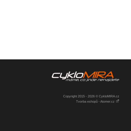
Copyright 2015 - 2026 © CykloMIRA.cz
Tvorba eshopů - Atomer.cz