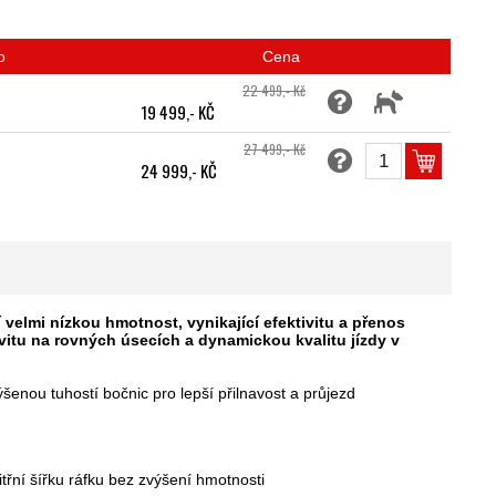
o
Cena
22 499,- Kč
19 499,- KČ
27 499,- Kč
24 999,- KČ
velmi nízkou hmotnost, vynikající efektivitu a přenos
ivitu na rovných úsecích a dynamickou kvalitu jízdy v
výšenou tuhostí bočnic pro lepší přilnavost a průjezd
itřní šířku ráfku bez zvýšení hmotnosti