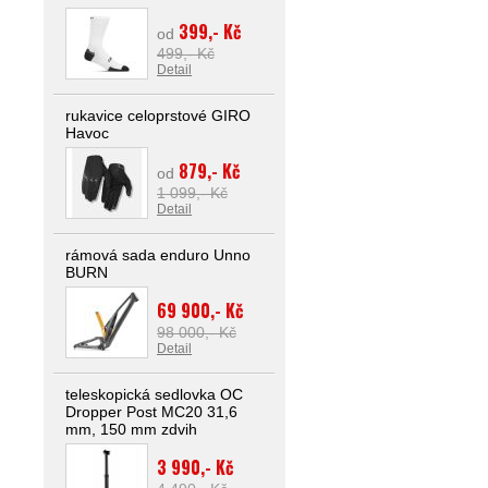
399,- Kč
od
499,- Kč
Detail
rukavice celoprstové GIRO
Havoc
879,- Kč
od
1 099,- Kč
Detail
rámová sada enduro Unno
BURN
69 900,- Kč
98 000,- Kč
Detail
teleskopická sedlovka OC
Dropper Post MC20 31,6
mm, 150 mm zdvih
3 990,- Kč