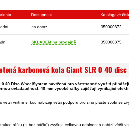
arianta
Dostupnost
Katalogové čísl
řední
na dotaz
350000372
adní
SKLADEM na prodejně
350000375
letená karbonová kola Giant SLR 0 40 disc
 0 40 Disc WheelSystem navržená pro všestranné využití přinášejí 
rnou ovladatelnost. 40 mm vysoké ráfky zajišťují vynikající efekt
 větší vnitřní šířkou nabízejí větší podporu pro širší pláště spolu se z
rukce ráfku (tj. bez háčků) zvyšuje celkovou odolnost a nabízí větší vn