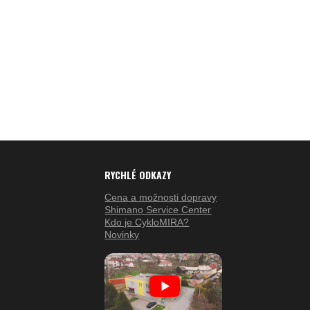
RYCHLÉ ODKAZY
Cena a možnosti dopravy
Shimano Service Center
Kdo je CykloMIRA?
Novinky