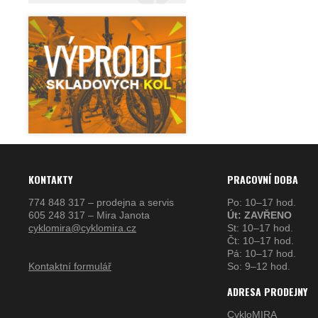
KONTAKTY
PRACOVNÍ DOBA
774 848 317 – prodejna a servis
Po: 10–17 hod.
605 248 317 – Mira Janota
Út: ZAVŘENO
cyklomira@cyklomira.cz
St: 10–17 hod.
Čt: 10–17 hod.
Pá: 10–17 hod.
Kontaktní formulář
So: 9–12 hod.
ADRESA PRODEJNY
CykloMIRA