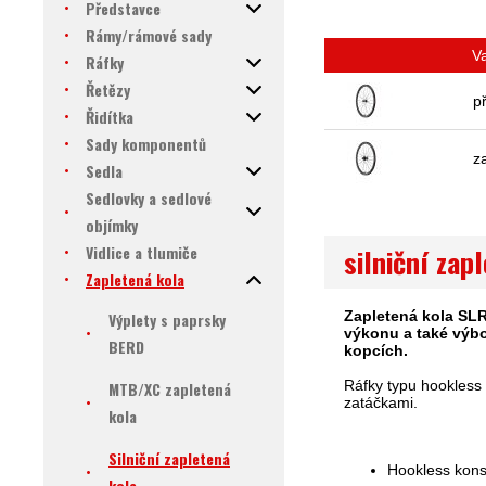
Představce
Rámy/rámové sady
V
Ráfky
Řetězy
p
Řidítka
Sady komponentů
z
Sedla
Sedlovky a sedlové
objímky
Vidlice a tlumiče
silniční zap
Zapletená kola
Zapletená kola SLR
Výplety s paprsky
výkonu a také výbo
BERD
kopcích.
Ráfky typu hookless s
MTB/XC zapletená
zatáčkami.
kola
Silniční zapletená
Hookless konst
kola