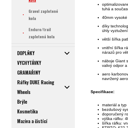
optimalizovan
tuhá a součas
Gravel zapletené
kola
40mm vysoké h
díky technolog
Enduro/trail
úhly vyztužen
zapletená kola
větší šířka pa
vnitřní šířka 
DOPLŇKY
nárazů pro větš
náboje Giant s
VYCHYTÁVKY
valivý odpor a
GRAMAŘINY
aero karbonové
navržený aerod
Ráfky DUKE Racing
Wheels
Specifikace:
Brýle
materiál a typ
bezdušový sys
Kosmetika
doporučený ro
výška ráfku: 
Maziva a čistící
šířka ráfku: v
ETRTO: 622-