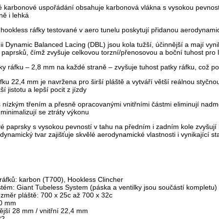
é karbonové uspořádání obsahuje karbonová vlákna s vysokou pevností 
ně i lehká
ookless ráfky testované v aero tunelu poskytují přidanou aerodynam
ii Dynamic Balanced Lacing (DBL) jsou kola tužší, účinnější a mají vyn
í paprsků, čímž zvyšuje celkovou torzní/přenosovou a boční tuhost pro
tky ráfku – 2,8 mm na každé straně – zvyšuje tuhost patky ráfku, což pom
ráfku 22,4 mm je navržena pro širší pláště a vytváří větší reálnou styčn
í jistotu a lepší pocit z jízdy
 nízkým třením a přesně opracovanými vnitřními částmi eliminují nadměrn
 minimalizují se ztráty výkonu
 paprsky s vysokou pevností v tahu na předním i zadním kole zvyšují b
ynamický tvar zajišťuje skvělé aerodynamické vlastnosti i vynikající sta
 ráfků: karbon (T700), Hookless Clincher
tém: Giant Tubeless System (páska a ventilky jsou součástí kompletu)
změr pláště: 700 x 25c až 700 x 32c
40 mm
nější 28 mm / vnitřní 22,4 mm
22