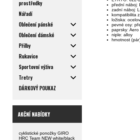
prostředky
přední náboj: 
zadní náboj: L
Nářadí
kompatibilit
ložiska: ocelo
Oblečení pánské
pevné osy: p
paprsky: Aero
Oblečení dámské
niple: alloy
hmotnost (pár
Přilby
Rukavice
Sportovní výživa
Tretry
DÁRKOVÝ POUKAZ
AKČNÍ NABÍDKY
cyklistické ponožky GIRO
HRC Team NEW white/black