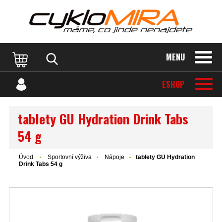
MENU
ESHOP
tablety GU Hydration Drink Tabs
54 g
Úvod
Sportovní výživa
Nápoje
tablety GU Hydration
Drink Tabs 54 g