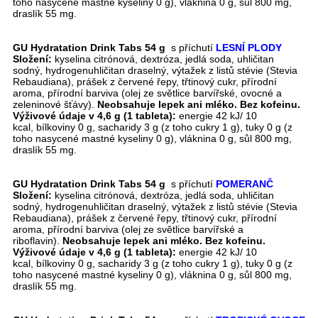
toho nasycené mastné kyseliny 0 g), vláknina 0 g, sůl 800 mg,
draslík 55 mg.
GU Hydratation Drink Tabs 54 g
s příchutí
LESNÍ PLODY
Složení:
kyselina citrónová, dextróza, jedlá soda, uhličitan
sodný, hydrogenuhličitan draselný, výtažek z listů stévie (Stevia
Rebaudiana), prášek z červené řepy, třtinový cukr, přírodní
aroma, přírodní barviva (olej ze světlice barvířské, ovocné a
zeleninové šťávy).
Neobsahuje lepek ani mléko. Bez kofeinu.
Výživové údaje v 4,6 g (1 tableta):
energie 42 kJ/ 10
kcal, bílkoviny 0 g, sacharidy 3 g (z toho cukry 1 g), tuky 0 g (z
toho nasycené mastné kyseliny 0 g), vláknina 0 g, sůl 800 mg,
draslík 55 mg.
GU Hydratation Drink Tabs 54 g
s příchutí
POMERANČ
Složení:
kyselina citrónová, dextróza, jedlá soda, uhličitan
sodný, hydrogenuhličitan draselný, výtažek z listů stévie (Stevia
Rebaudiana), prášek z červené řepy, třtinový cukr, přírodní
aroma, přírodní barviva (olej ze světlice barvířské a
riboflavin).
Neobsahuje lepek ani mléko. Bez kofeinu.
Výživové údaje v 4,6 g (1 tableta):
energie 42 kJ/ 10
kcal, bílkoviny 0 g, sacharidy 3 g (z toho cukry 1 g), tuky 0 g (z
toho nasycené mastné kyseliny 0 g), vláknina 0 g, sůl 800 mg,
draslík 55 mg.