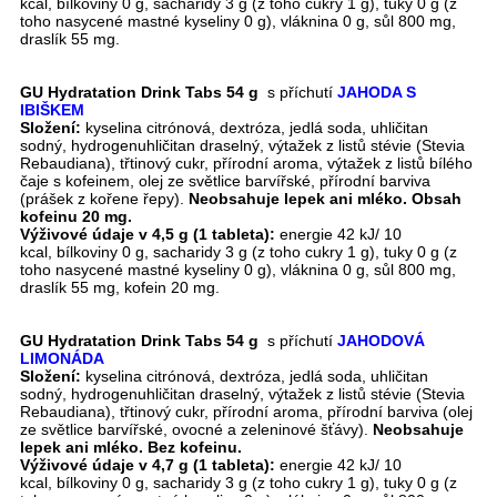
kcal, bílkoviny 0 g, sacharidy 3 g (z toho cukry 1 g), tuky 0 g (z
toho nasycené mastné kyseliny 0 g), vláknina 0 g, sůl 800 mg,
draslík 55 mg.
GU Hydratation Drink Tabs 54 g
s příchutí
JAHODA S
IBIŠKEM
Složení:
kyselina citrónová, dextróza, jedlá soda, uhličitan
sodný, hydrogenuhličitan draselný, výtažek z listů stévie (Stevia
Rebaudiana), třtinový cukr, přírodní aroma, výtažek z listů bílého
čaje s kofeinem, olej ze světlice barvířské, přírodní barviva
(prášek z kořene řepy).
Neobsahuje lepek ani mléko. Obsah
kofeinu 20 mg.
Výživové údaje v 4,5 g (1 tableta):
energie 42 kJ/ 10
kcal, bílkoviny 0 g, sacharidy 3 g (z toho cukry 1 g), tuky 0 g (z
toho nasycené mastné kyseliny 0 g), vláknina 0 g, sůl 800 mg,
draslík 55 mg, kofein 20 mg.
GU Hydratation Drink Tabs 54 g
s příchutí
JAHODOVÁ
LIMONÁDA
Složení:
kyselina citrónová, dextróza, jedlá soda, uhličitan
sodný, hydrogenuhličitan draselný, výtažek z listů stévie (Stevia
Rebaudiana), třtinový cukr, přírodní aroma, přírodní barviva (olej
ze světlice barvířské, ovocné a zeleninové šťávy).
Neobsahuje
lepek ani mléko. Bez kofeinu.
Výživové údaje v 4,7 g (1 tableta):
energie 42 kJ/ 10
kcal, bílkoviny 0 g, sacharidy 3 g (z toho cukry 1 g), tuky 0 g (z