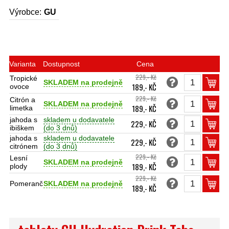
Výrobce:
GU
Varianta
Dostupnost
Cena
229,- Kč
Tropické
SKLADEM na prodejně
189,- KČ
ovoce
229,- Kč
Citrón a
SKLADEM na prodejně
189,- KČ
limetka
jahoda s
skladem u dodavatele
229,- KČ
ibiškem
(do 3 dnů)
jahoda s
skladem u dodavatele
229,- KČ
citrónem
(do 3 dnů)
229,- Kč
Lesní
SKLADEM na prodejně
189,- KČ
plody
229,- Kč
Pomeranč
SKLADEM na prodejně
189,- KČ