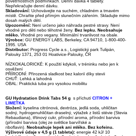
povětrnostních podmínkách. Denní dávka 4 tablety.
Nepřekračujte denní dávku.
Skladování:
Uchovávejte na suchém, chladném a tmavém
místě. Chraňte před přímým slunečním zářením. Skladujte mimo
dosah malých dětí.
Upozornění:
Není určeno jako náhrada pestré stravy. Není
vhodné pro děti nebo těhotné ženy.
Bez lepku. Neobsahuje
mléko.
Vhodné pro vegany. Minimální trvanlivost na obale.
Výrobce:
GU ENERGY LABS, Berkeley, CA 94710, 1-800-400-
1995. USA
Distributor:
Progress Cycle a.s., Logistický park Tulipán,
Palouky 1371, 253 01 Hoativice-Palouky, ČR
NÍZKOKALORICKÉ: K použití kdykoli, v tréninku nebo jen k
osvěžení
PŘÍRODNÍ: Přirozená sladkost bez kalorií díky stevii
CHUŤ: Lehká a lahodná
OBAL: Praktická tuba pro vysokou mobilitu
GU Hydratation Drink Tabs 54 g
s příchutí
CITRON +
LIMETKA
Složení:
kyselina citrónová, dextróza, jedlá soda, uhličitan
sodný, hydrogenuhličitan draselný, výtažek z listů stévie (Stevia
Rebaudiana), třtinový cukr, přírodní aroma, přírodní barviva
(přírodní barviva (olej ze světlice barvířské a
riboflavin).
Neobsahuje lepek ani mléko. Bez kofeinu.
Výživové údaje v 4,5 g (1 tableta):
energie 42 kJ/ 10