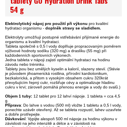
tablety GU Hydration Drink Tabs
54 g
Elektrolytický nápoj pro použití při výkonu
pro kvalitní
hydrataci organismu -
doplněk stravy s
e sladidlem.
Elektrolyty umožňují postupné vstřebávání přijímané energie do
organismu a kvalitní hydrataci.
Tableta společně s 0,5 l vody doplňuje propracovaným poměrem
výživové hodnoty sodíku (320 mg) a draslíku (55 mg) při
každodenních sportovních výkonech.
Jedna tableta v nápoji zajistí optimální hydrataci na hodinu
závodu nebo tréninku.
Tablety jsou bez umělých kyselin a kalorií, slazeny stevií. (Stévie
je původem jihoamerická rostlina, přírodní kardiotonikum,
bezkalorická, a přitom s vysokým obsahem cukru 320krát
převyšujícím řepný cukr, rozšiřuje cévy a optimalizuje hladinu
cukru v krvi; zároveň pomáhá přenosu energie a vody do svalů.)
Objem 1 tuby:
12 tablet pro 12 lahví nápoje. 1 tableta = cca 4,5
g.
Příprava
: Do lahve s vodou (500 ml) vložte 1 tabletu a 0,5 l vody,
ponechte uzávěr otevřený. Až se tableta rozpustí, lahev uzavřete
a dobře protřepejte.
Dávkování
: Vypijte alespoň 500 ml nápoje za hodinu výkonu v
závislosti na jeho intenzitě a délce a v závislosti na