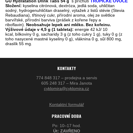
GU Hydratation Drink Tabs 54 g
s příchutí
TROPICKÉ OVOCE
Složení:
kyselina citrónová, dextróza, jedlá soda, uhličitan
sodný, hydrogenuhličitan draselný, výtažek z listů stévie (Stevia
Rebaudiana), třtinový cukr, přírodní aroma, olej ze světlice
barvířské, přírodní barviva (prášek z kořene řepy a
riboflavin).
Neobsahuje lepek ani mléko. Bez kofeinu.
Výživové údaje v 4,5 g (1 tableta):
energie 42 kJ/ 10
kcal, bílkoviny 0 g, sacharidy 3 g (z toho cukry 1 g), tuky 0 g (z
toho nasycené mastné kyseliny 0 g), vláknina 0 g, sůl 800 mg,
draslík 55 mg.
KONTAKTY
774 848 317 – prodejna a servis
605 248 317 – Mira Janota
cyklomira@cyklomira.cz
Kontaktní formulář
PRACOVNÍ DOBA
Po: 10–17 hod.
Út: ZAVŘENO