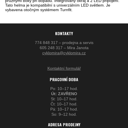
pružnými boky při dopadu. Integrovaný okraj a 2 LED připojení.
Tato helma je kompatibilní s univerzálním LED světlem. Je
vybavena otočným systémem Turnfit.
KONTAKTY
774 848 317 – prodejna a servis
605 248 317 – Mira Janota
cyklomira@cyklomira.cz
Kontaktní formulář
PRACOVNÍ DOBA
Po: 10–17 hod.
Út: ZAVŘENO
St: 10–17 hod.
Čt: 10–17 hod.
Pá: 10–17 hod.
So: 9–12 hod.
ADRESA PRODEJNY