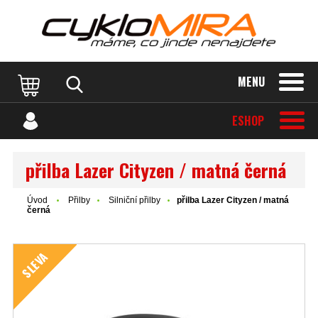
MENU
ESHOP
přilba Lazer Cityzen / matná černá
Úvod
Přilby
Silniční přilby
přilba Lazer Cityzen / matná
černá
SLEVA