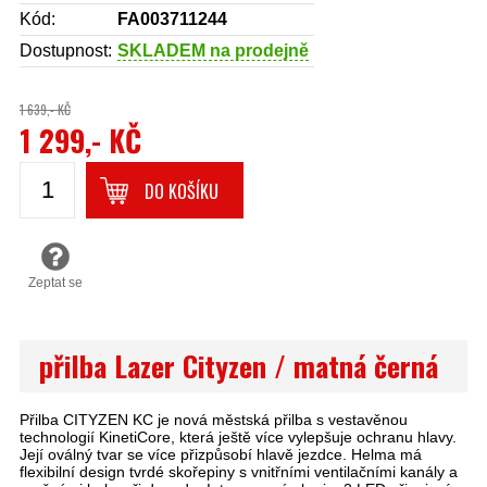
Kód:
FA003711244
Dostupnost:
SKLADEM na prodejně
1 639,- KČ
1 299,- KČ
DO KOŠÍKU
Zeptat se
přilba Lazer Cityzen / matná černá
Přilba CITYZEN KC je nová městská přilba s vestavěnou
technologií KinetiCore, která ještě více vylepšuje ochranu hlavy.
Její oválný tvar se více přizpůsobí hlavě jezdce. Helma má
flexibilní design tvrdé skořepiny s vnitřními ventilačními kanály a