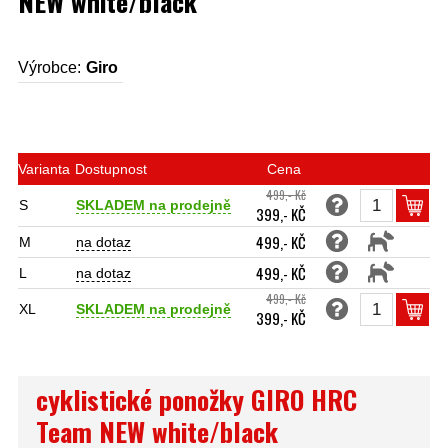
NEW white/black
Výrobce:
Giro
Varianta
Dostupnost
Cena
499,- Kč
S
SKLADEM na prodejně
399,- KČ
499,- KČ
M
na dotaz
499,- KČ
L
na dotaz
499,- Kč
XL
SKLADEM na prodejně
399,- KČ
cyklistické ponožky GIRO HRC
Team NEW white/black