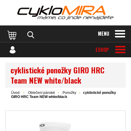
MENU
ESHOP
cyklistické ponožky GIRO HRC
Team NEW white/black
Úvod
Oblečení pánské
Ponožky
cyklistické ponožky
GIRO HRC Team NEW white/black