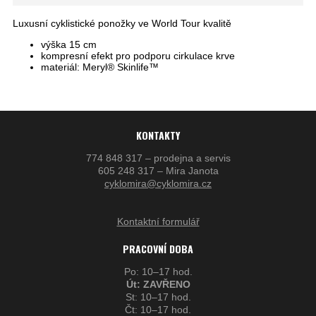
Luxusní cyklistické ponožky ve World Tour kvalitě
výška 15 cm
kompresní efekt pro podporu cirkulace krve
materiál: Meryl® Skinlife™
KONTAKTY
774 848 317 – prodejna a servis
605 248 317 – Mira Janota
cyklomira@cyklomira.cz
Kontaktní formulář
PRACOVNÍ DOBA
Po: 10–17 hod.
Út: ZAVŘENO
St: 10–17 hod.
Čt: 10–17 hod.