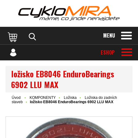
MENU
ESHOP
ložisko EB8046 EnduroBearings
6902 LLU MAX
Úvod
KOMPONENTY
Ložiska
Ložiska do zadních
staveb
ložisko EB8046 EnduroBearings 6902 LLU MAX