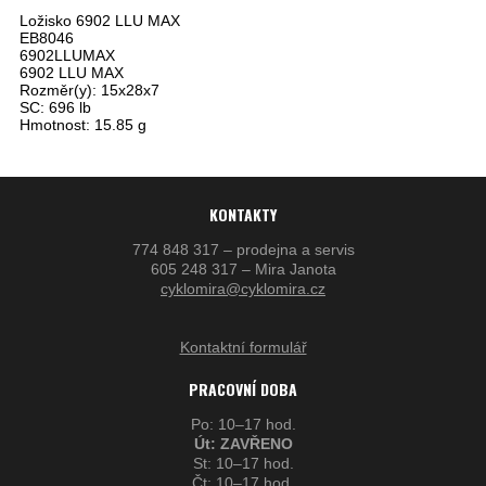
Ložisko 6902 LLU MAX
EB8046
6902LLUMAX
6902 LLU MAX
Rozměr(y): 15x28x7
SC: 696 lb
Hmotnost: 15.85 g
KONTAKTY
774 848 317 – prodejna a servis
605 248 317 – Mira Janota
cyklomira@cyklomira.cz
Kontaktní formulář
PRACOVNÍ DOBA
Po: 10–17 hod.
Út: ZAVŘENO
St: 10–17 hod.
Čt: 10–17 hod.