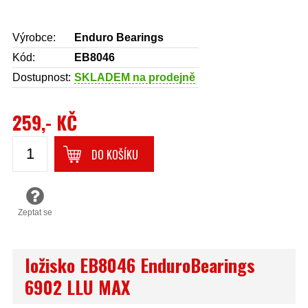
Výrobce:
Enduro Bearings
Kód:
EB8046
Dostupnost:
SKLADEM na prodejně
259,- KČ
DO KOŠÍKU
Zeptat se
ložisko EB8046 EnduroBearings
6902 LLU MAX