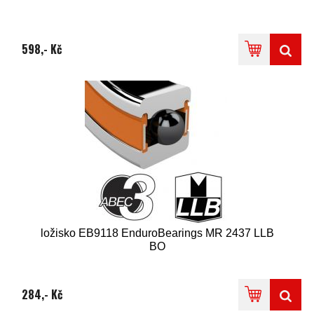
598,- Kč
ložisko EB9118 EnduroBearings MR 2437 LLB
BO
284,- Kč