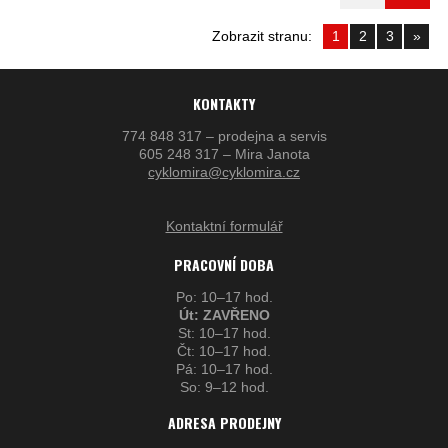
Zobrazit stranu:
1
2
3
»
KONTAKTY
774 848 317 – prodejna a servis
605 248 317 – Mira Janota
cyklomira@cyklomira.cz
Kontaktní formulář
PRACOVNÍ DOBA
Po: 10–17 hod.
Út: ZAVŘENO
St: 10–17 hod.
Čt: 10–17 hod.
Pá: 10–17 hod.
So: 9–12 hod.
ADRESA PRODEJNY