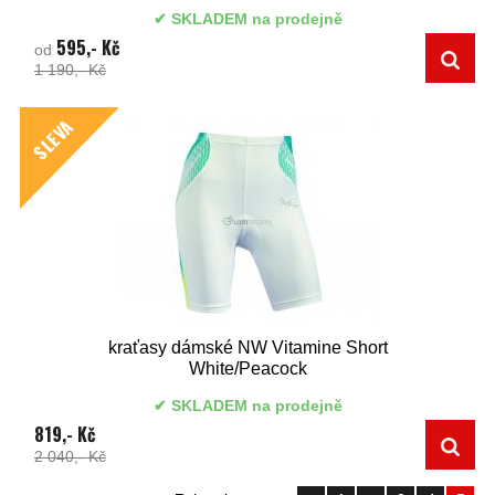
SKLADEM na prodejně
595,- Kč
od
1 190,- Kč
SLEVA
kraťasy dámské NW Vitamine Short
White/Peacock
SKLADEM na prodejně
819,- Kč
2 040,- Kč