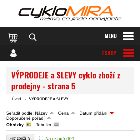
MENU
ESHOP
VÝPRODEJE a SLEVY cyklo zboží z
prodejny - strana 5
Úvod
VÝPRODEJE a SLEVY !
Seřadit podle:
Název
Cena
Datum přidání
Doporučené pořadí
Obrázky
Tabulka
∨
Na skladě
(82)
Filtr zboží