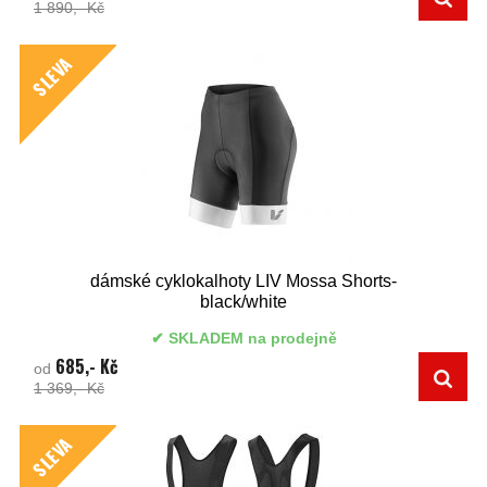
1 890,- Kč
SLEVA
dámské cyklokalhoty LIV Mossa Shorts-
black/white
SKLADEM na prodejně
685,- Kč
od
1 369,- Kč
SLEVA