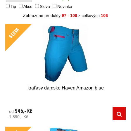
Tip
Akce
Sleva
Novinka
Zobrazené produkty
97 - 106
z celkových
106
SLEVA
kraťasy dámské Haven Amazon blue
945,- Kč
od
1 890,- Kč