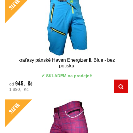
SLEVA
kraťasy pánské Haven Energizer II. Blue - bez
potisku
SKLADEM na prodejně
945,- Kč
od
1 890,- Kč
SLEVA