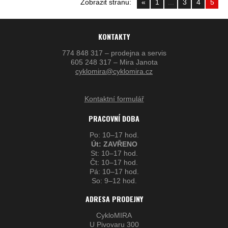
Zobrazit stranu:
«
1
...
3
4
5
KONTAKTY
774 848 317 – prodejna a servis
605 248 317 – Mira Janota
cyklomira@cyklomira.cz
Kontaktní formulář
PRACOVNÍ DOBA
Po: 10–17 hod.
Út: ZAVŘENO
St: 10–17 hod.
Čt: 10–17 hod.
Pá: 10–17 hod.
So: 9–12 hod.
ADRESA PRODEJNY
CykloMIRA
U Pivovaru 300