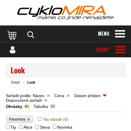
MENU
ESHOP
Look
Úvod
Look
Seřadit podle:
Název
Cena
Datum přidání
Doporučené pořadí
Obrázky
Tabulka
∨
Na skladě
(6)
Parametry
Tip
Akce
Sleva
Novinka