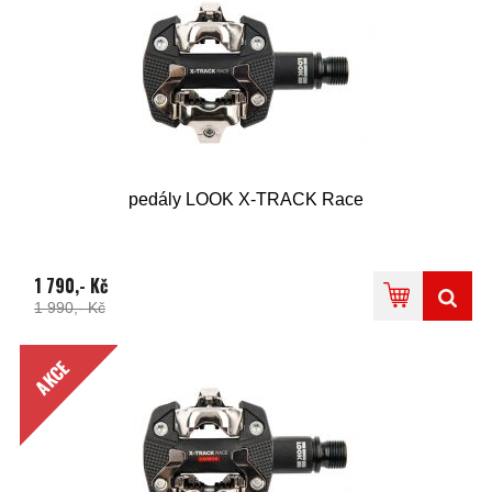
pedály LOOK X-TRACK Race
1 790,- Kč
1 990,- Kč
AKCE