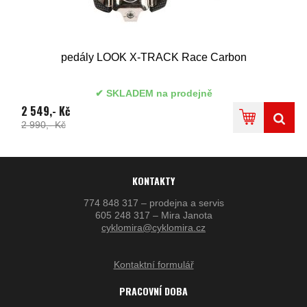
pedály LOOK X-TRACK Race Carbon
SKLADEM na prodejně
2 549,- Kč
2 990,- Kč
KONTAKTY
774 848 317 – prodejna a servis
605 248 317 – Mira Janota
cyklomira@cyklomira.cz
Kontaktní formulář
PRACOVNÍ DOBA