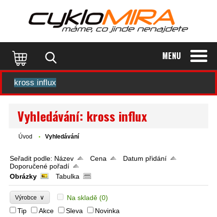
MENU
ESHOP
Vyhledávání: kross influx
Úvod
Vyhledávání
Seřadit podle:
Název
Cena
Datum přidání
Doporučené pořadí
Obrázky
Tabulka
∨
Na skladě
(0)
Výrobce
Tip
Akce
Sleva
Novinka