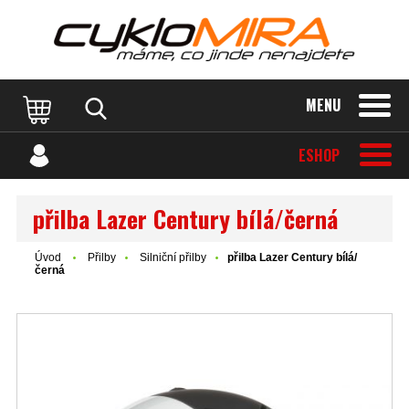
MENU
ESHOP
přilba Lazer Century bílá/černá
Úvod
Přilby
Silniční přilby
přilba Lazer Century bílá/
černá