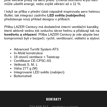
plně větrané přilby na aero přilbu. Změna otočného krytu vám
může ušetřit energii, nebo zvýšit větrání až o 11 %.
I když se přilba v přední části nápadně inspirovala aero helmou
Bullet, tak integrací zadního
LED světla (nabíjecího)
představuje nový příklad designu v přilbách.
Přilba LAZER Century má dodatečné interní ventilační kanálky,
které aktivně vedou tok vzduchu skrze helmu a přidávají tak na
komfortu a chlazení
. Přilba LAZER Century je zde abyste bez
kompromisů byli v bezpečí, rychlí, ventilovaní, viditelní a styloví.
Advanced Turnfit System ATS
In-Mold konstrukce
18 otvorů ventilace + Twistcap
Certifikace CE-CPSC-AS
Velikosti S, M, L
Váha 277 g (M)
Integrované LED světlo (nabíjecí)
Bottomshell
KONTAKTY
774 848 317 – prodejna a servis