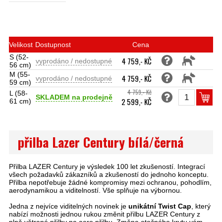
Velikost
Dostupnost
Cena
S (52-
4 759,- KČ
vyprodáno / nedostupné
56 cm)
M (55-
4 759,- KČ
vyprodáno / nedostupné
59 cm)
4 759,- Kč
L (58-
SKLADEM na prodejně
2 599,- KČ
61 cm)
přilba Lazer Century bílá/černá
Přilba LAZER Century je výsledek 100 let zkušeností. Integrací
všech požadavků zákazníků a zkušeností do jednoho konceptu.
Přilba nepotřebuje žádné kompromisy mezi ochranou, pohodlím,
aerodynamikou a viditelností. Vše splňuje na výbornou.
Jedna z nejvíce viditelných novinek je
unikátní Twist Cap
, který
nabízí možnosti jednou rukou změnit přilbu LAZER Century z