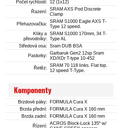
Počet rychlostí:
12 (1x12)
SRAM AXS Pod Discrete
Řazení:
Clamp
SRAM S1000 Eagle AXS T-
Přehazovačka:
Type 12 speed.
Kliky a
SRAM S1000 170mm, 34 T-
převodníky:
Type AL
Středová osa:
Sram DUB BSA
Garbaruk Gen2 12sp Sram
Pastorky:
XD/XDr T-type 10-452
SRAM 70 118 links. Flat top.
Řetěz:
12 speed T-Type.
Komponenty
Brzdové páky:
FORMULA Cura X
Brzda přední:
FORMULA Cura X 160 mm
Brzda zadní:
FORMULA Cura X 160 mm
ACROS Block-Lock 135º w/
Řízení: