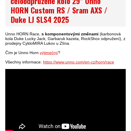
celoodpružené kolo 29" Unno
HORN Custom RS / Sram AXS /
Duke LJ SLS4 2025
Unno HORN Race,
s komponentovými změnami
(karbonová
kola Duke Lucky Jack, Garbaruk kazeta, RockShox odpružení), z
prodejny CykloMIRA Lukov u Zlína.
Čím je Unno Horn
výjimečný
?
Všechny informace:
https://www.unno.com/en-cz/horn/race