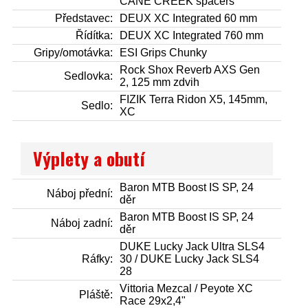
CANE CREEK spacers
Představec:
DEUX XC Integrated 60 mm
Řídítka:
DEUX XC Integrated 760 mm
Gripy/omotávka:
ESI Grips Chunky
Rock Shox Reverb AXS Gen
Sedlovka:
2, 125 mm zdvih
FIZIK Terra Ridon X5, 145mm,
Sedlo:
XC
Výplety a obutí
Baron MTB Boost IS SP, 24
Náboj přední:
děr
Baron MTB Boost IS SP, 24
Náboj zadní:
děr
DUKE Lucky Jack Ultra SLS4
Ráfky:
30 / DUKE Lucky Jack SLS4
28
Vittoria Mezcal / Peyote XC
Pláště:
Race 29x2,4"