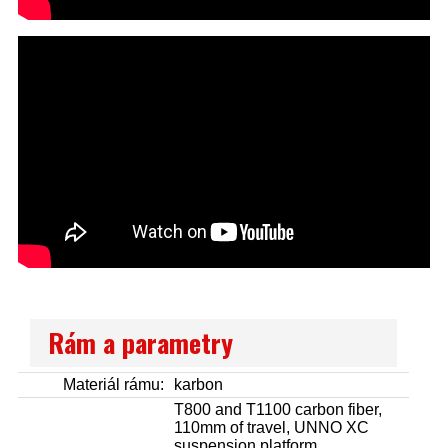
Rám a parametry
Materiál rámu:
karbon
T800 and T1100 carbon fiber,
110mm of travel, UNNO XC
suspension platform,