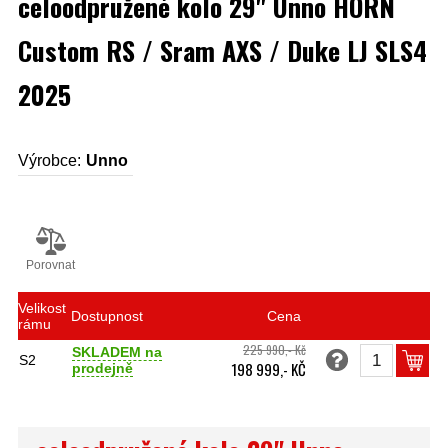
celoodpružené kolo 29" Unno HORN
Custom RS / Sram AXS / Duke LJ SLS4
2025
Výrobce:
Unno
Porovnat
Velikost
Dostupnost
Cena
rámu
225 990,- Kč
SKLADEM na
S2
198 999,- KČ
prodejně