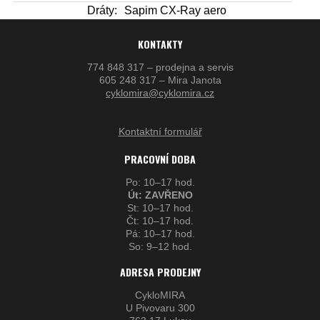
Dráty:
Sapim CX-Ray aero
KONTAKTY
774 848 317 – prodejna a servis
605 248 317 – Mira Janota
cyklomira@cyklomira.cz
Kontaktní formulář
PRACOVNÍ DOBA
Po: 10–17 hod.
Út: ZAVŘENO
St: 10–17 hod.
Čt: 10–17 hod.
Pá: 10–17 hod.
So: 9–12 hod.
ADRESA PRODEJNY
CykloMIRA
U Pivovaru 300