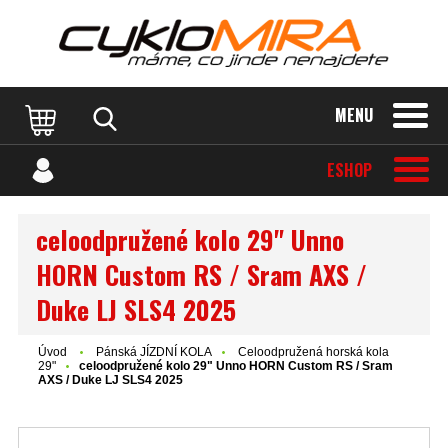
MENU
ESHOP
celoodpružené kolo 29" Unno
HORN Custom RS / Sram AXS /
Duke LJ SLS4 2025
Úvod
Pánská JÍZDNÍ KOLA
Celoodpružená horská kola
29"
celoodpružené kolo 29" Unno HORN Custom RS / Sram
AXS / Duke LJ SLS4 2025