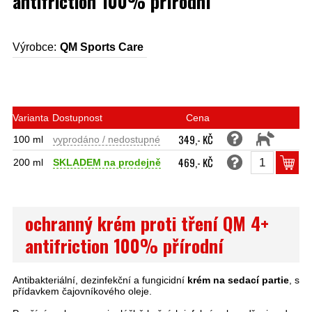
antifriction 100% přírodní
Výrobce:
QM Sports Care
Varianta
Dostupnost
Cena
349,- KČ
100 ml
vyprodáno / nedostupné
469,- KČ
200 ml
SKLADEM na prodejně
ochranný krém proti tření QM 4+
antifriction 100% přírodní
Antibakteriální, dezinfekční a fungicidní
krém na sedací partie
, s
přídavkem čajovníkového oleje.