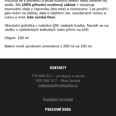
Používá se k prevenci a léčbě kožních infekcí nebo odřenin od
sedla. Má
100% přírodní rostlinný základ
+ obsahuje
esenciální oleje z čajovníku (tea tree) a rozmarýnu. Lze použít i
jako krém na obličej, dále k ošetření ran, vysušených nohou a
rukou a míst,
kde vzniká tření
.
Absolutní jednička v nabídce QM, nejlepší kvalita. Nanáší se na
vložku v cyklistických kalhotách nebo přímo na kůži.
Objem: 100 ml
Balení nově výrobcem zmenšeno z 200 ml na 100 ml.
KONTAKTY
774 848 317 – prodejna a servis
605 248 317 – Mira Janota
cyklomira@cyklomira.cz
Kontaktní formulář
PRACOVNÍ DOBA