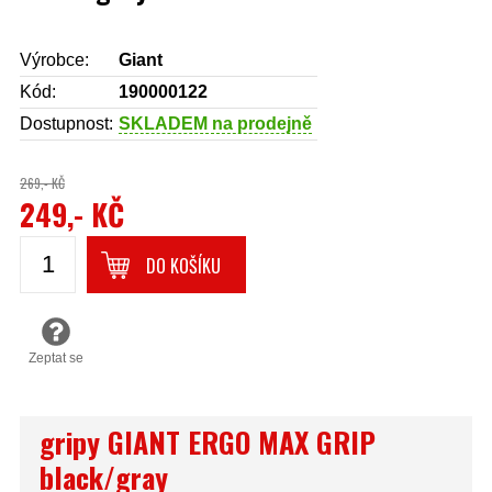
Výrobce:
Giant
Kód:
190000122
Dostupnost:
SKLADEM na prodejně
269,- KČ
249,- KČ
DO KOŠÍKU
Zeptat se
gripy GIANT ERGO MAX GRIP
black/gray