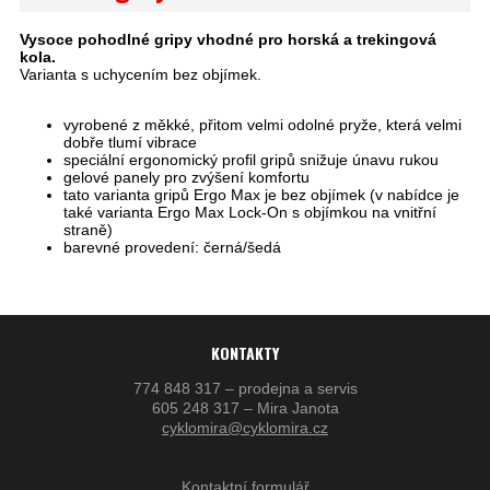
Vysoce pohodlné gripy vhodné pro horská a trekingová
kola.
Varianta s uchycením bez objímek.
vyrobené z měkké, přitom velmi odolné pryže, která velmi
dobře tlumí vibrace
speciální ergonomický profil gripů snižuje únavu rukou
gelové panely pro zvýšení komfortu
tato varianta gripů Ergo Max je bez objímek (v nabídce je
také varianta Ergo Max Lock-On s objímkou na vnitřní
straně)
barevné provedení: černá/šedá
KONTAKTY
774 848 317 – prodejna a servis
605 248 317 – Mira Janota
cyklomira@cyklomira.cz
Kontaktní formulář