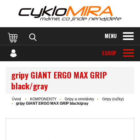
MENU
ESHOP
gripy GIANT ERGO MAX GRIP
black/gray
Úvod
KOMPONENTY
Gripy a omotávky
Gripy (ručky)
gripy GIANT ERGO MAX GRIP black/gray