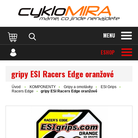
MENU
ESHOP
gripy ESI Racers Edge oranžové
Úvod
KOMPONENTY
Gripy a omotávky
ESI Grips
Racers Edge
gripy ESI Racers Edge oranžové