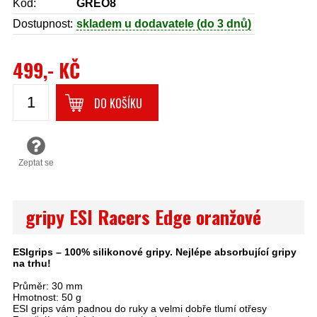
Kód:
GREO8
Dostupnost:
skladem u dodavatele (do 3 dnů)
499,- KČ
DO KOŠÍKU
Zeptat se
gripy ESI Racers Edge oranžové
ESIgrips – 100% silikonové gripy. Nejlépe absorbující gripy
na trhu!
Průměr: 30 mm
Hmotnost: 50 g
ESI grips vám padnou do ruky a velmi dobře tlumí otřesy