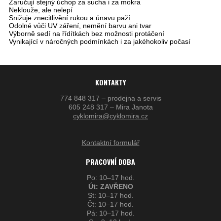
Zaručují stejný úchop za sucha i za mokra
Neklouže, ale nelepí
Snižuje znecitlivění rukou a únavu paží
Odolné vůči UV záření, nemění barvu ani tvar
Výborně sedí na řídítkách bez možnosti protáčení
Vynikající v náročných podmínkách i za jakéhokoliv počasí
KONTAKTY
774 848 317 – prodejna a servis
605 248 317 – Mira Janota
cyklomira@cyklomira.cz
Kontaktní formulář
PRACOVNÍ DOBA
Po: 10–17 hod.
Út: ZAVŘENO
St: 10–17 hod.
Čt: 10–17 hod.
Pá: 10–17 hod.