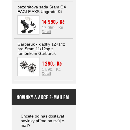
bezdrátová sada Sram GX
EAGLE AXS Upgrade Kit
14 990,- Kč
17 050,- Kč
Detail
Garbaruk - kladky 12+14z
pro Sram 11/12sp s
raménkem Garbaruk
1 290,- Kč
1 590,- Kč
Detail
NOVINKY A AKCE E-MAILEM
Chcete od nás dostávat
novinky přímo na svůj e-
mail?