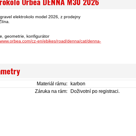
trokolo Orbea DENNA M30 2026
avel elektrokolo model 2026, z prodejny
lína.
e, geometrie, konfigurátor
//www.orbea.com/cz-en/ebikes/road/denna/cat/denna-
ametry
Materiál rámu:
karbon
Záruka na rám:
Doživotní po registraci.