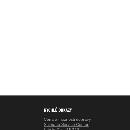
RYCHLÉ ODKAZY
Cena a možnosti dopravy
Shimano Service Center
Kdo je CykloMIRA?