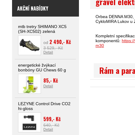
gravel elek
AKČNÍ NABÍDKY
Orbea DENNA M30, gr
CykloMIRA Lukov u Z
mtb tretry SHIMANO XC5
(SH-XC502) zelená
Kompletní specifikac
2 490,- Kč
komponentů:
https:
od
m30
3 529,- Kč
Detail
energetické žvýkací
Rám a par
bonbóny GU Chews 60 g
85,- Kč
Detail
LEZYNE Control Drive CO2
hi-gloss
599,- Kč
640,- Kč
Detail