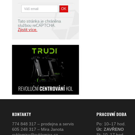
Tato stránka je chráněna
službou reCAPTCHA.
Zjistit více.
KONTAKTY
PRACOVNÍ DOBA
774 848 317 – prodejna a servis
Po: 10–17 hod.
605 248 317 – Mira Janota
Út: ZAVŘENO
cyklomira@cyklomira.cz
St: 10–17 hod.