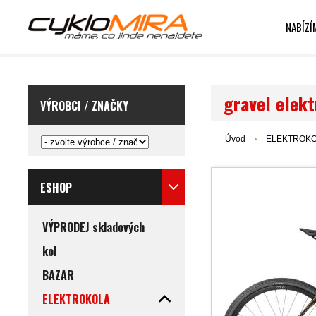
NABÍZÍ
gravel elek
VÝROBCI / ZNAČKY
Úvod
ELEKTROK
ESHOP
VÝPRODEJ skladových
kol
BAZAR
ELEKTROKOLA