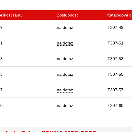
elikost rámu
Dostupnost
Katalogové č
49
na dotaz
T307-49
51
na dotaz
T307-51
53
na dotaz
T307-53
55
na dotaz
T307-55
57
na dotaz
T307-57
60
na dotaz
T307-60