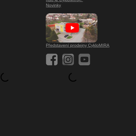
Novinky
Představení prodejny CykloMIRA