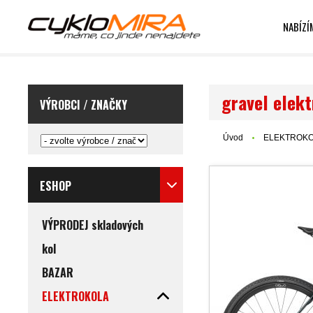
NABÍZÍ
gravel elek
VÝROBCI / ZNAČKY
Úvod
ELEKTROK
ESHOP
VÝPRODEJ skladových
kol
BAZAR
ELEKTROKOLA