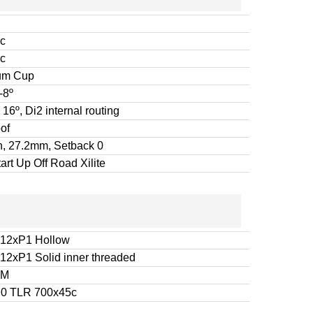
sc
sc
ium Cup
-8º
6º, Di2 internal routing
of
, 27.2mm, Setback 0
art Up Off Road Xilite
M12xP1 Hollow
2xP1 Solid inner threaded
AM
2.0 TLR 700x45c