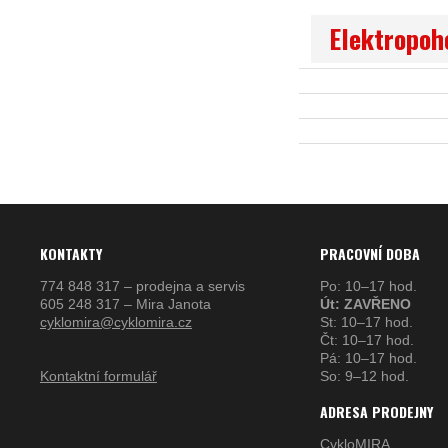
Elektropoh
KONTAKTY
PRACOVNÍ DOBA
774 848 317 – prodejna a servis
Po: 10–17 hod.
605 248 317 – Mira Janota
Út: ZAVŘENO
cyklomira@cyklomira.cz
St: 10–17 hod.
Čt: 10–17 hod.
Pá: 10–17 hod.
Kontaktní formulář
So: 9–12 hod.
ADRESA PRODEJNY
CykloMIRA