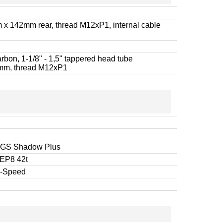
x 142mm rear, thread M12xP1, internal cable
bon, 1-1/8" - 1,5" tappered head tube
0mm, thread M12xP1
SGS Shadow Plus
 EP8 42t
2-Speed