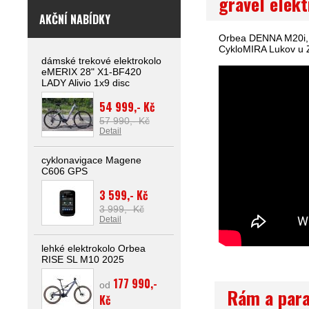
gravel elek
AKČNÍ NABÍDKY
Orbea DENNA M20i, g
CykloMIRA Lukov u Z
dámské trekové elektrokolo
eMERIX 28" X1-BF420
LADY Alivio 1x9 disc
54 999,- Kč
57 990,- Kč
Detail
cyklonavigace Magene
C606 GPS
3 599,- Kč
3 999,- Kč
Detail
lehké elektrokolo Orbea
RISE SL M10 2025
177 990,-
od
Rám a par
Kč