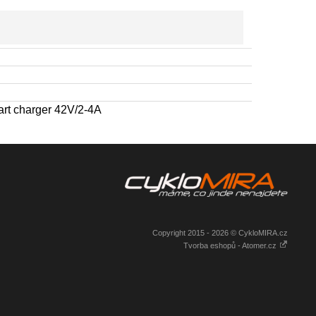
rt charger 42V/2-4A
Copyright 2015 - 2026 © CykloMIRA.cz
Tvorba eshopů - Atomer.cz