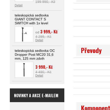
199 990,- Kč
Detail
teleskopická sedlovka
GIANT CONTACT S
SWITCH with 1x level
3 999,- Kč
od
4 299,- Kč
Detail
Převody
teleskopická sedlovka OC
Dropper Post MC20 31,6
mm, 125 mm zdvih
3 990,- Kč
4 490,- Kč
Detail
NOVINKY A AKCE E-MAILEM
Komponent