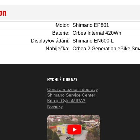
on
Motor:
Shimano EP801
Baterie:
Orbea Internal 420Wh
Display/ovládání:
Shimano EN600-L
Nabíječka:
Orbea 2.Generation eBike Sma
RYCHLÉ ODKAZY
Cena a možnosti dopravy
Shimano Service Center
Kdo je CykloMIRA?
Novinky