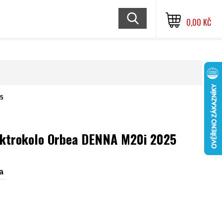
0,00 KČ
25
ektrokolo Orbea DENNA M20i 2025
a