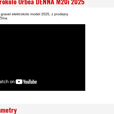
trokolo Orbea DENNA M20i 2025
ravel elektrokolo model 2025, z prodejny
lína.
ametry