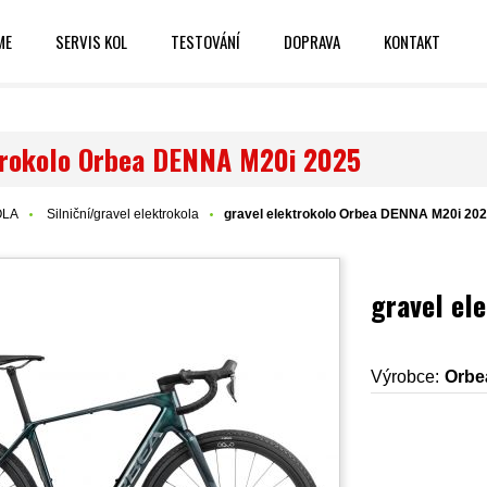
ME
SERVIS KOL
TESTOVÁNÍ
DOPRAVA
KONTAKT
trokolo Orbea DENNA M20i 2025
OLA
Silniční/gravel elektrokola
gravel elektrokolo Orbea DENNA M20i 20
gravel el
Výrobce:
Orbe