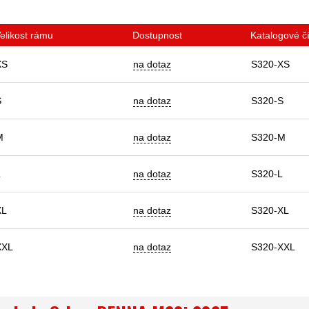
elikost rámu
Dostupnost
Katalogové čí
XS
na dotaz
S320-XS
S
na dotaz
S320-S
M
na dotaz
S320-M
L
na dotaz
S320-L
XL
na dotaz
S320-XL
XXL
na dotaz
S320-XXL