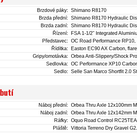
Brzdové páky:
Shimano R8170
Brzda přední:
Shimano R8170 Hydraulic Di
Brzda zadní:
Shimano R8170 Hydraulic Di
Řízení:
FSA 1-1/2" Integrated Alumin
Představec:
OC Road Performance RP10, 
Řídítka:
Easton EC90 AX Carbon, flare 1
Gripy/omotávka:
Orbea Anti-Slippery/Shock Pro
Sedlovka:
OC Performance XP10 Carbon
Sedlo:
Selle San Marco Shortfit 2.0 St
obutí
Náboj přední:
Orbea Thru Axle 12x100mm 
Náboj zadní:
Orbea Thru Axle 12x142mm M1
Ráfky:
Oquo Road Control RC25TE
Pláště:
Vittoria Terreno Dry Gravel G