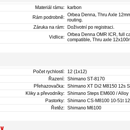
Materiál rámu:
karbon
Orbea Denna, Thru Axle 12mm 
Rám podrobně:
routing.
Záruka na rám:
Doživotní po registraci.
Orbea Denna OMR ICR, full car
Vidlice:
compatible, Thru axle 12x10
Počet rychlostí:
12 (1x12)
Řazení:
Shimano ST-8170
Přehazovačka:
Shimano XT Di2 M8150 12s 
Kliky a převodníky:
Shimano Steps EM600 / Alloy
Pastorky:
Shimano CS-M8100 10-51t 1
Řetěz:
Shimano M6100
y