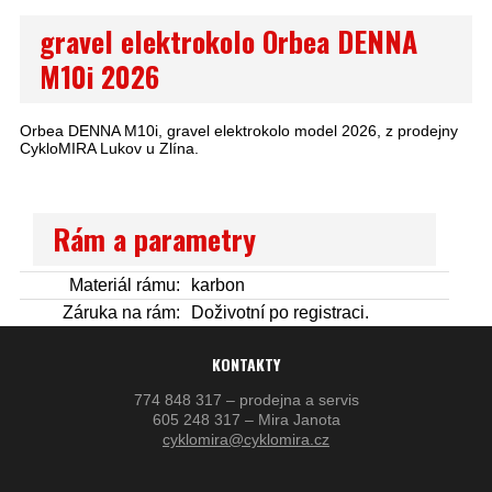
gravel elektrokolo Orbea DENNA
M10i 2026
Orbea DENNA M10i, gravel elektrokolo model 2026, z prodejny
CykloMIRA Lukov u Zlína.
Rám a parametry
Materiál rámu:
karbon
Záruka na rám:
Doživotní po registraci.
KONTAKTY
774 848 317 – prodejna a servis
605 248 317 – Mira Janota
cyklomira@cyklomira.cz