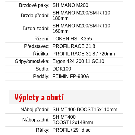
Brzdové páky:
SHIMANO M200
SHIMANO M200/SM-RT10
Brzda přední:
180mm
SHIMANO M200/SM-RT10
Brzda zadní:
160mm
Řízení:
TOKEN HSTK355
Představec:
PROFIL RACE 31,8
Řídítka:
PROFIL RACE 31,8 / 720mm
Gripy/omotávka:
Ergon 424 200 11 GC10
Sedlo:
DDK100
Pedály:
FEIMIN FP-980A
Výplety a obutí
Náboj přední:
SH MT400 BOOST15x110mm
SH MT400
Náboj zadní:
BOOST12x148mm
Ráfky:
PROFIL / 29" disc