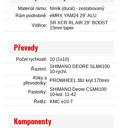
Materiál rámu:
hliník (dural) - zeslabovaný
Rám podrobně:
eMRX YAM24 29" ALU
SR XCR RL AIR 29" BOOST
Vidlice:
15mm taper
Převody
Počet rychlostí:
10 (1x10)
SHIMANO DEORE SLM4100
Řazení:
10-rychl.
Kliky a
PROWHEEL 38z kryt 170mm
převodníky:
SHIMANO Deore CSM4100
Pastorky:
10-kol. 11-42
Řetěz:
KMC e10-T
Komponenty