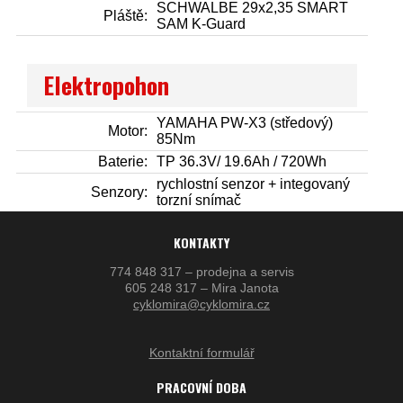
SCHWALBE 29x2,35 SMART
Pláště:
SAM K-Guard
Elektropohon
YAMAHA PW-X3 (středový)
Motor:
85Nm
Baterie:
TP 36.3V/ 19.6Ah / 720Wh
rychlostní senzor + integovaný
Senzory:
torzní snímač
KONTAKTY
774 848 317 – prodejna a servis
605 248 317 – Mira Janota
cyklomira@cyklomira.cz
Kontaktní formulář
PRACOVNÍ DOBA