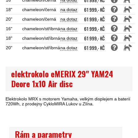
61 999,- KČ
16"
chameleon/černá
na dotaz
61 999,- KČ
18"
chameleon/černá
na dotaz
61 999,- KČ
20"
chameleon/černá
na dotaz
61 999,- KČ
16"
chameleon/stříbrná
na dotaz
61 999,- KČ
18"
chameleon/stříbrná
na dotaz
61 999,- KČ
20"
chameleon/stříbrná
na dotaz
elektrokolo eMERIX 29" YAM24
Deore 1x10 Air disc
Elektrokolo MRX s motorem Yamaha, velkým displejem a baterií
720Wh, z prodejny CykloMIRA Lukov u Zlína.
Rám a parametry