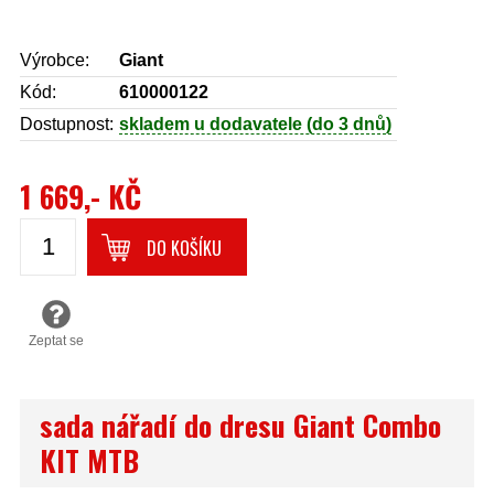
Výrobce:
Giant
Kód:
610000122
Dostupnost:
skladem u dodavatele (do 3 dnů)
1 669,- KČ
DO KOŠÍKU
Zeptat se
sada nářadí do dresu Giant Combo
KIT MTB