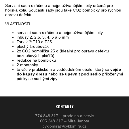
Servisní sada s ráčnou a nejpoužívanějšími bity určená pro
horská kola. Součástí sady jsou také CO2 bombičky pro rychlou
opravu defektu.
VLASTNOSTI
servisní sada s ráčnou a nejpoužívanějšími bity
inbusy 2, 2,5, 3, 4, 5 a 6 mm
Torx klíč T10 a T25
plochý šroubovák
2x CO2 bombička 25 g (ideální pro opravu defektu
bezdušových plášťů)
redukce na bombičku
2 montpáky
to vše v praktickém a voděodolném obalu, který se
vejde
do kapsy dresu
nebo lze
upevnit pod sedlo
přiloženými
pásky se suchými zipy
KONTAKTY
774 848 317 – prodejna a servis
605 248 317 – Mira Janota
cyklomira@cyklomira.cz