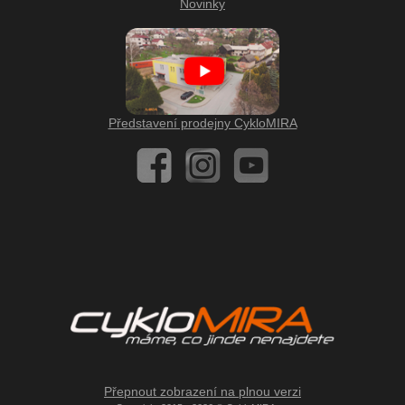
Novinky
Představení prodejny CykloMIRA
Přepnout zobrazení na plnou verzi