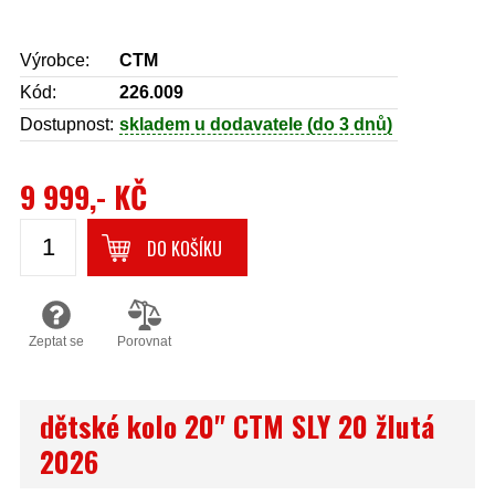
Výrobce:
CTM
Kód:
226.009
Dostupnost:
skladem u dodavatele (do 3 dnů)
9 999,- KČ
DO KOŠÍKU
Zeptat se
Porovnat
dětské kolo 20" CTM SLY 20 žlutá
2026