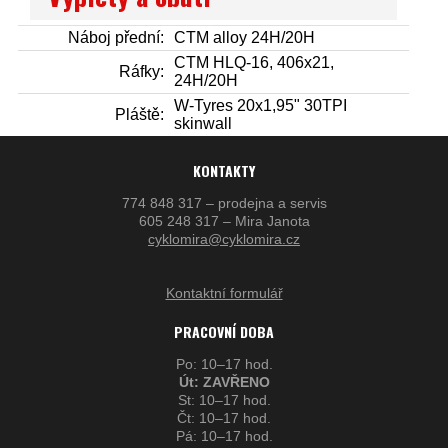
Náboj přední:
CTM alloy 24H/20H
CTM HLQ-16, 406x21,
Ráfky:
24H/20H
W-Tyres 20x1,95" 30TPI
Pláště:
skinwall
KONTAKTY
774 848 317 – prodejna a servis
605 248 317 – Mira Janota
cyklomira@cyklomira.cz
Kontaktní formulář
PRACOVNÍ DOBA
Po: 10–17 hod.
Út: ZAVŘENO
St: 10–17 hod.
Čt: 10–17 hod.
Pá: 10–17 hod.