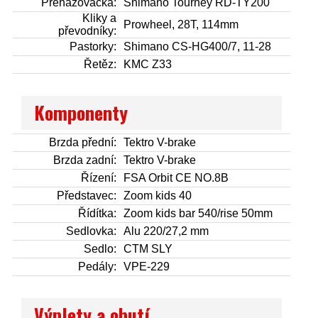
Přehazovačka:
Shimano Tourney RD-TY200
Kliky a
Prowheel, 28T, 114mm
převodníky:
Pastorky:
Shimano CS-HG400/7, 11-28
Řetěz:
KMC Z33
Komponenty
Brzda přední:
Tektro V-brake
Brzda zadní:
Tektro V-brake
Řízení:
FSA Orbit CE NO.8B
Představec:
Zoom kids 40
Řídítka:
Zoom kids bar 540/rise 50mm
Sedlovka:
Alu 220/27,2 mm
Sedlo:
CTM SLY
Pedály:
VPE-229
Výplety a obutí