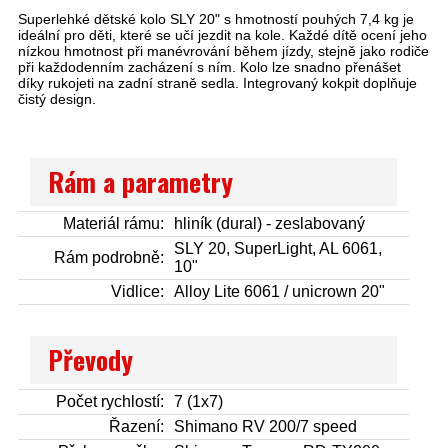
Superlehké dětské kolo SLY 20" s hmotností pouhých 7,4 kg je
ideální pro děti, které se učí jezdit na kole. Každé dítě ocení jeho
nízkou hmotnost při manévrování během jízdy, stejně jako rodiče
při každodenním zacházení s ním. Kolo lze snadno přenášet
díky rukojeti na zadní straně sedla. Integrovaný kokpit doplňuje
čistý design.
Rám a parametry
Materiál rámu:
hliník (dural) - zeslabovaný
SLY 20, SuperLight, AL 6061,
Rám podrobně:
10"
Vidlice:
Alloy Lite 6061 / unicrown 20"
Převody
Počet rychlostí:
7 (1x7)
Řazení:
Shimano RV 200/7 speed