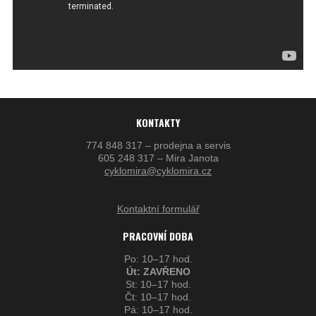
KONTAKTY
774 848 317 – prodejna a servis
605 248 317 – Mira Janota
cyklomira@cyklomira.cz
Kontaktní formulář
PRACOVNÍ DOBA
Po: 10–17 hod.
Út: ZAVŘENO
St: 10–17 hod.
Čt: 10–17 hod.
Pá: 10–17 hod.