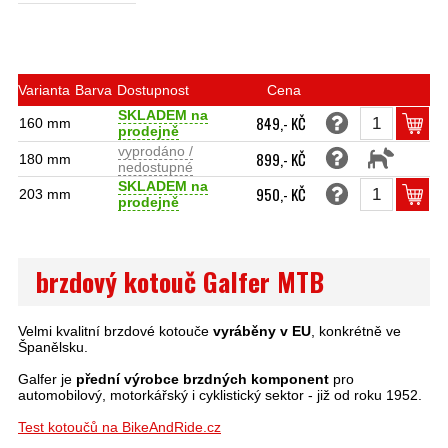
Varianta
Barva
Dostupnost
Cena
SKLADEM na
849,- KČ
160 mm
prodejně
vyprodáno /
899,- KČ
180 mm
nedostupné
SKLADEM na
950,- KČ
203 mm
prodejně
brzdový kotouč Galfer MTB
Velmi kvalitní brzdové kotouče
vyráběny v EU
, konkrétně ve
Španělsku.
Galfer je
přední výrobce brzdných komponent
pro
automobilový, motorkářský i cyklistický sektor - již od roku 1952.
Test kotoučů na BikeAndRide.cz