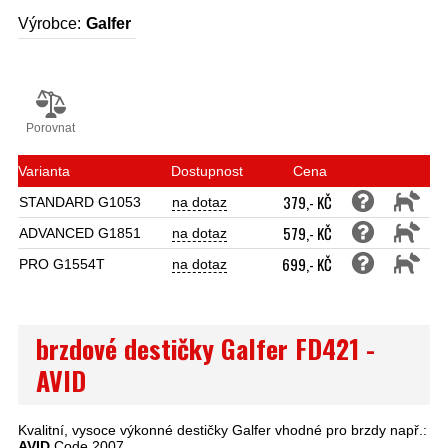
Výrobce:
Galfer
Porovnat
Varianta
Dostupnost
Cena
379,- KČ
STANDARD G1053
na dotaz
579,- KČ
ADVANCED G1851
na dotaz
699,- KČ
PRO G1554T
na dotaz
brzdové destičky Galfer FD421 -
AVID
Kvalitní, vysoce výkonné destičky Galfer vhodné pro brzdy např.:
AVID
Code 2007