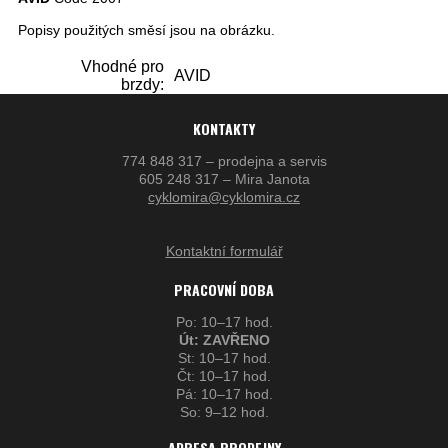
Popisy použitých směsí jsou na obrázku.
Vhodné pro
AVID
brzdy:
KONTAKTY
774 848 317 – prodejna a servis
605 248 317 – Mira Janota
cyklomira@cyklomira.cz
Kontaktní formulář
PRACOVNÍ DOBA
Po: 10–17 hod.
Út: ZAVŘENO
St: 10–17 hod.
Čt: 10–17 hod.
Pá: 10–17 hod.
So: 9–12 hod.
ADRESA PRODEJNY